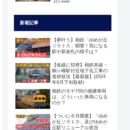
113 views
新着記事
【夢叶う】相鉄「ゆめが丘
ソラトス」開業！気になる
駅や新改札の様子は？
【仮線に切替】相鉄本線・
鶴ヶ峰駅付近地下化工事の
進捗状況【最新版】(2024
年6月下旬取材)
相鉄のモヤ700の後継車両
は、どういった車両になる
のか？
【ついに今月開業】「ゆめ
が丘ソラトス」及びゆめが
丘駅リニューアル状況