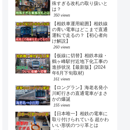
殊すぎる改札の取り扱いと
は？
350 views
【相鉄車運用範囲】相鉄線
の青い電車はどこまで直通
運転で走るの？【初心者向
け解説】
260 views
【仮線に切替】相鉄本線・
鶴ヶ峰駅付近地下化工事の
進捗状況【最新版】(2024
年6月下旬取材)
161 views
【ロングラン】海老名発小
川町行きの直通電車がまさ
かの爆誕
155 views
【日本唯一】相鉄の電車に
取り付けられている 超かわ
いい形状のつり革とは