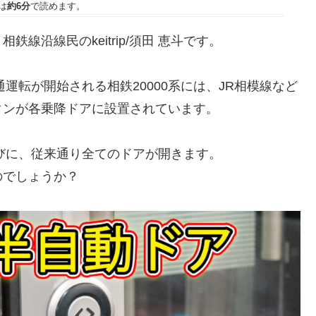
は
約6分
で読めます。
線沿線民のkeitrip/須田 恵斗です。
直通運転が開始される相鉄20000系には、JR相模線など
タンが各乗降ドアに設置されています。
びに、従来通り全てのドアが開きます。
のでしょうか？