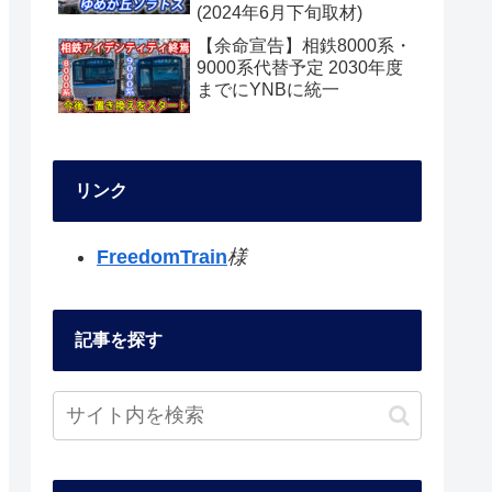
(2024年6月下旬取材)
【余命宣告】相鉄8000系・
9000系代替予定 2030年度
までにYNBに統一
リンク
FreedomTrain
様
記事を探す