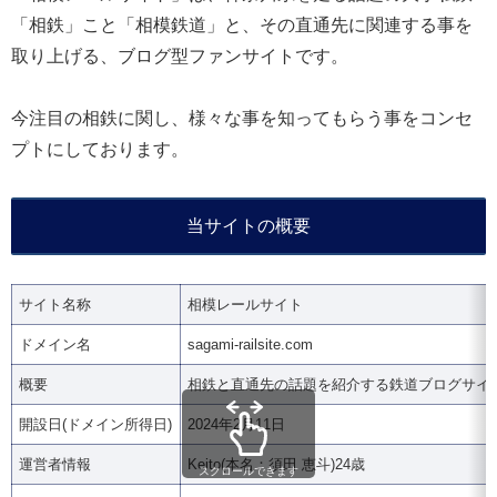
「相鉄」こと「相模鉄道」と、その直通先に関連する事を
取り上げる、ブログ型ファンサイトです。
今注目の相鉄に関し、様々な事を知ってもらう事をコンセ
プトにしております。
当サイトの概要
サイト名称
相模レールサイト
ドメイン名
sagami-railsite.com
概要
相鉄と直通先の話題を紹介する鉄道ブログサイ
開設日(ドメイン所得日)
2024年2月11日
運営者情報
Keito(本名：須田 恵斗)24歳
スクロールできます