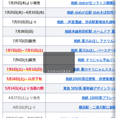
7月25日(木)より発売
相鉄 ゆめが丘ソラトス開業記
7月25日(木)～8月15日(木)
相鉄 ゆめが丘駅 ゆめきぼ切符キ
7月21日(日)より
相鉄・JR直通線、渋谷駅新南改札移転(
7月28日(日)
相鉄本線和田町駅 ホームドア 運用
7月7日(日)販売
相鉄 星川みほし アクリルス
7月7日(日)～7月31日(土)
相鉄 星川みほし バースデー
7月6日(土)販売
相鉄 そうにゃん手ぬぐい
7月6日(土)～9月1日(日)
相鉄 夏のそうにゃんスタンプラ
スクロールできます
5月18日(土)～11月下旬
相鉄10000系旧塗装・赤塗装復
5月14日(火)より当面の間
東急 5050系 新幹線デザインラッ
4月27日(土)より発売
相鉄 12000系プラレー
4月1日(月)より
横浜駅・二俣川駅に副駅