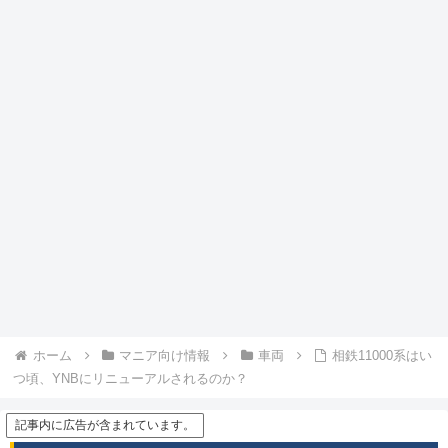
ホーム
マニア向け情報
車両
相鉄11000系はい
つ頃、YNBにリニューアルされるのか？
記事内に広告が含まれています。