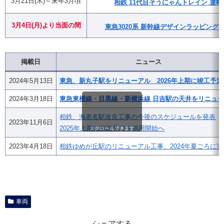
3月21日(木)～来年3月頃
相鉄 11代目そうにゃんトレイン 運転
3月4日(月)
より
当面の間
東急3020系 新幹線デザインラッピング
掲載日
ニュース
2024年5月13日
東急、新丸子駅をリニューアル 2026年上期に竣工予定
2024年3月18日
東急東横線・目黒線・新横浜線 日吉駅の天井をリニュ
相鉄、海老名駅改良工事の今後のスケジュールを発表
2023年11月6日
2025年上期に新改札口を供用開始へ
スクロールできます
2023年4月18日
相鉄ゆめが丘駅のリニューアル工事、2024年夏ごろに完
車両
シェアする