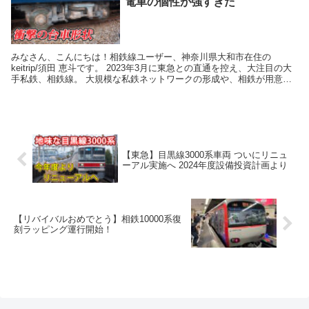
電車の個性が強すぎた
みなさん、こんにちは！相鉄線ユーザー、神奈川県大和市在住の
keitrip/須田 恵斗です。 2023年3月に東急との直通を控え、大注目の大
手私鉄、相鉄線。 大規模な私鉄ネットワークの形成や、相鉄が用意し
た新型車両20000系・21000系な...
【東急】目黒線3000系車両 ついにリニュ
ーアル実施へ 2024年度設備投資計画より
【リバイバルおめでとう】相鉄10000系復
刻ラッピング運行開始！