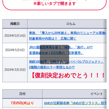
※新しいタブで開きます
掲載日
コらム
東急、「導入から20年超え」車両のリニューアル実施へ
2024年5月14日
対象車両や内容は？ 広報に聞く
JRの通勤型車両を使う「特急」「急行」が!?
2024年5月4日
直通路線をゆくE233系の「花形運用」
相鉄10000系、始動する「リバイバルプロジェクト」
スクロールできます
2種類の復刻カラー実現なるか!?
2024年3月10日
【復刻決定おめでとう！！！
日付
イベント
7月25日(木)より
ゆめが丘駅副名称「ゆめが丘ソラトス」設定・