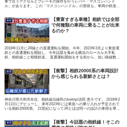
車で言うアクセルとブレーキの操作を行うレバー「マスコンハンド
ル」があります。 この「マスコンハンドル」の形状も、車両や鉄道会
社によって形状が異なり、さまざまな種類があります。 J...
【豊富すぎる車種】相鉄では全部
車両
で何種類の車両に乗ることが出来
るのか？
2019年11月にJR線との直通運転を開始。今年、2023年3月より東急電
鉄との直通運転を開始し、今年話題を集める横浜のローカル大手私
鉄、相鉄線こと相模鉄道。 直通運転開始をする前から、短い路線数の
割に車種が非常に豊富でかつ、他社には見られ...
【衝撃】相鉄20000系の車両設計
車両
から感じられる新鮮さとは？
神奈川県大和市在住、相鉄線沿線民のkeitrip/須田 恵斗です。 2018年2
月11日にデビューし、来年2023年には東急への乗り入れが予定されて
いる相鉄20000系。 21世紀になってJRとほぼ同一の設計の車両を導入
してきた相鉄にとって...
【衝撃】今話題の相鉄線！そこの
車両