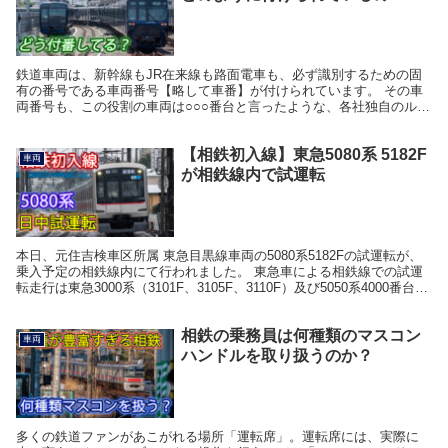
鉄道車両は、新幹線もJR在来線も路面電車も、必ず識別するための固
有の番号である車両番号【略して車番】が付けられています。 その車
両番号も、この役割の車両は○○○番台と言ったような、各社独自のルー
ルに基づいて付けられています。 相模鉄道では、...
【相鉄初入線】東急5080系 5182F
車両
が相鉄線内で試運転
本日、元住吉検車区所属 東急目黒線車両の5080系5182Fの試運転が、
乗入予定の相鉄線内にて行われました。 東急車による相鉄線での試運
転走行は東急3000系（3101F、3105F、3110F）及び5050系4000番台
(4102F、41...
相鉄の乗務員は何種類のマスコン
車両
ハンドルを取り扱うのか？
多くの鉄道ファンがあこがれる場所「運転席」。運転席には、実際に