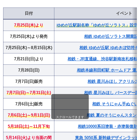
日付
イベント
7月25日(木)より
ゆめが丘駅副名称「ゆめが丘ソラトス」設定・
7月25日(木)より発売
相鉄 ゆめが丘ソラトス開業記
7月25日(木)～8月15日(木)
相鉄 ゆめが丘駅 ゆめきぼ切符キ
7月21日(日)より
相鉄・JR直通線、渋谷駅新南改札移転(
7月28日(日)
相鉄本線和田町駅 ホームドア 運用
7月7日(日)販売
相鉄 星川みほし アクリルス
7月7日(日)～7月31日(土)
相鉄 星川みほし バースデー
7月6日(土)販売
相鉄 そうにゃん手ぬぐい
7月6日(土)～9月1日(日)
相鉄 夏のそうにゃんスタンプラ
スクロールできます
5月18日(土)～11月下旬
相鉄10000系旧塗装・赤塗装復
5月14日(火)より当面の間
東急 5050系 新幹線デザインラッ