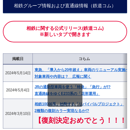
相鉄グループ情報および直通線情報（鉄道コム）
相鉄に関する公式リリース(鉄道コム)
※新しいタブで開きます
掲載日
コらム
東急、「導入から20年超え」車両のリニューアル実施へ
2024年5月14日
対象車両や内容は？ 広報に聞く
JRの通勤型車両を使う「特急」「急行」が!?
2024年5月4日
直通路線をゆくE233系の「花形運用」
相鉄10000系、始動する「リバイバルプロジェクト」
スクロールできます
2種類の復刻カラー実現なるか!?
2024年3月10日
【復刻決定おめでとう！！！