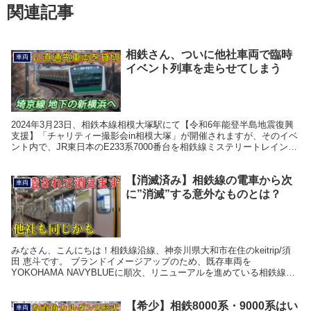
関連記事
相鉄さん、ついに他社車両で臨時
車両
イベント列車を走らせてしまう
2024年3月23日、相鉄本線相模大塚駅にて【令和6年能登半島地震復興
支援】「チャリティー撮影会in相模大塚」が開催されますが、そのイベ
ント内で、JR東日本のE233系7000番台を相鉄線ミステリートレインに
近い要領で、臨時運行(イベント運...
【消滅済み】相鉄線の電車から次
車両
に”消滅”する意外なものとは？
みなさん、こんにちは！相鉄線沿線、神奈川県大和市在住のkeitrip/須
田 恵斗です。 ブランドイメージアップのため、既存車両を
YOKOHAMA NAVYBLUEに順次、リニューアルを進めている相鉄線の
電車。 それにより、既存車両から消えた...
【希少】相鉄8000系・9000系はい
車両