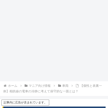
ホーム
マニア向け情報
車両
【個性と表裏一
体】相鉄線の電車の冷静に考えて保守的な一面とは？
記事内に広告が含まれています。