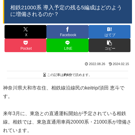
相鉄21000系 導入予定の残る5編成はどのよう
に増備されるのか？
X
Facebook
はてブ
Pocket
LINE
コピー
2022.08.26
2024.02.15
この記事は
約6分
で読めます。
神奈川県大和市在住、相鉄線沿線民のkeitrip/須田 恵斗で
す。
来年3月に、東急との直通運転開始が予定されている相鉄
線。相鉄では、東急直通用車両20000系・21000系が増備さ
れています。