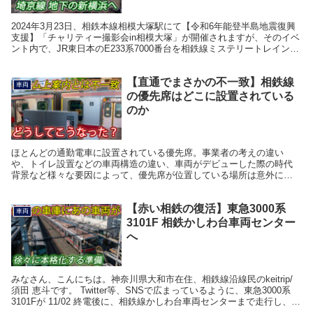
2024年3月23日、相鉄本線相模大塚駅にて【令和6年能登半島地震復興
支援】「チャリティー撮影会in相模大塚」が開催されますが、そのイベ
ント内で、JR東日本のE233系7000番台を相鉄線ミステリートレインに
近い要領で、臨時運行(イベント運...
【直通でまさかの不一致】相鉄線
車両
の優先席はどこに設置されている
のか
ほとんどの通勤電車に設置されている優先席。事業者の考えの違い
や、トイレ設置などの車両構造の違い、車両がデビューした際の時代
背景など様々な要因によって、優先席が位置している場所は意外にも
まちまちです。 2019年11月よりJR線との相互乗り入...
【赤い相鉄の復活】東急3000系
車両
3101F 相鉄かしわ台車両センター
へ
みなさん、こんにちは。神奈川県大和市在住、相鉄線沿線民のkeitrip/
須田 恵斗です。 Twitter等、SNSで広まっているように、東急3000系
3101Fが 11/02 終電後に、相鉄線かしわ台車両センターまで走行し、入
庫したのが確認...