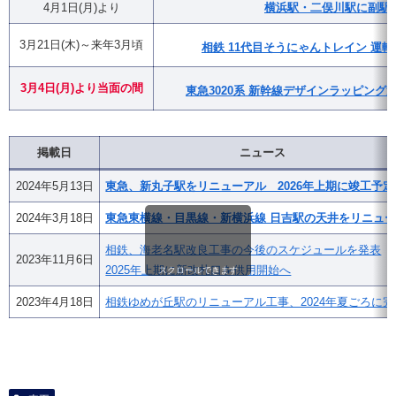
4月1日(月)より
横浜駅・二俣川駅に副駅
3月21日(木)～来年3月頃
相鉄 11代目そうにゃんトレイン 運転
3月4日(月)
より
当面の間
東急3020系 新幹線デザインラッピング
掲載日
ニュース
2024年5月13日
東急、新丸子駅をリニューアル 2026年上期に竣工予定
2024年3月18日
東急東横線・目黒線・新横浜線 日吉駅の天井をリニュ
相鉄、海老名駅改良工事の今後のスケジュールを発表
2023年11月6日
2025年上期に新改札口を供用開始へ
スクロールできます
2023年4月18日
相鉄ゆめが丘駅のリニューアル工事、2024年夏ごろに完