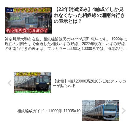
【23年消滅済み】4編成でしか見
車両
れなくなった相鉄線の湘南台行き
の表示とは？
神奈川県大和市在住、相鉄線沿線民のkeitrip/須田 恵斗です。 1999年に
現在の湘南台まで全通した相鉄いずみ野線。2022年現在、いずみ野線
の湘南台行きの表示は、フルカラーLED車と10000系では、海老名行き
などと同じような表示とな...
【速報】相鉄20000系20103×10にステッカ
ーが貼られる
相鉄編成ガイド：11000系 11005×10