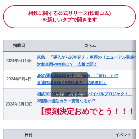
相鉄に関する公式リリース(鉄道コム)
※新しいタブで開きます
掲載日
コらム
東急、「導入から20年超え」車両のリニューアル実施へ
2024年5月14日
対象車両や内容は？ 広報に聞く
JRの通勤型車両を使う「特急」「急行」が!?
2024年5月4日
直通路線をゆくE233系の「花形運用」
相鉄10000系、始動する「リバイバルプロジェクト」
スクロールできます
2種類の復刻カラー実現なるか!?
2024年3月10日
【復刻決定おめでとう！！！
日付
イベント