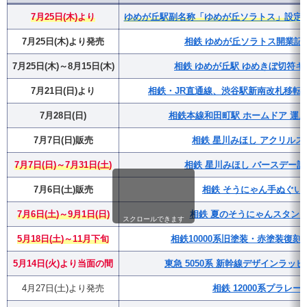
7月25日(木)より
ゆめが丘駅副名称「ゆめが丘ソラトス」設定・
7月25日(木)より発売
相鉄 ゆめが丘ソラトス開業記
7月25日(木)～8月15日(木)
相鉄 ゆめが丘駅 ゆめきぼ切符キ
7月21日(日)より
相鉄・JR直通線、渋谷駅新南改札移転(
7月28日(日)
相鉄本線和田町駅 ホームドア 運用
7月7日(日)販売
相鉄 星川みほし アクリルス
7月7日(日)～7月31日(土)
相鉄 星川みほし バースデー
7月6日(土)販売
相鉄 そうにゃん手ぬぐい
7月6日(土)～9月1日(日)
相鉄 夏のそうにゃんスタンプラ
スクロールできます
5月18日(土)～11月下旬
相鉄10000系旧塗装・赤塗装復
5月14日(火)より当面の間
東急 5050系 新幹線デザインラッ
4月27日(土)より発売
相鉄 12000系プラレー