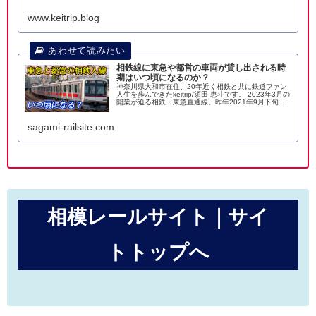
www.keitrip.blog
相鉄線に東急や都営の車両が貸し出される時
期はいつ頃になるのか？
神奈川県大和市在住、20年近く相鉄と共に鉄道ファン
人生を歩んできたkeitrip/須田 恵斗です。 2023年3月の
開業が迫る相鉄・東急直通線。昨年2021年9月下旬か
ら12月下旬まで、21000系8両 21101×8が乗り入れ先
となる東急
sagami-railsite.com
相模レールサイト｜サイ
トトップへ