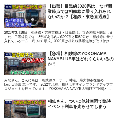
【出禁】目黒線3020系は、なぜ開
車両
業時点では相鉄線に乗り入れられ
ないのか？【相鉄・東急直通線】
2023年3月18日、相鉄線と東急東横線・目黒線は、直通運転を開始しま
した。目黒線側では、3形式ある内の3000系と5080系が、相鉄線に乗り
入れている一方、残りの1形式、3020系は相鉄線防護無線が取り付けら
れてない等の理由で、相鉄線への...
【急増】相鉄線のYOKOHAMA
車両
NAVYBLUE車はどれくらいいるの
か？
みなさん、こんにちは！相鉄線ユーザー、神奈川県大和市在住の
keitrip/須田 恵斗です。 2022年現在、相鉄はデザインブランドアッププ
ロジェクトを行っています。YOKOHAMA NAVYBLUE(以下YNB)と呼
ばれる、横浜の海をイメー...
相鉄さん、ついに他社車両で臨時
車両
イベント列車を走らせてしまう