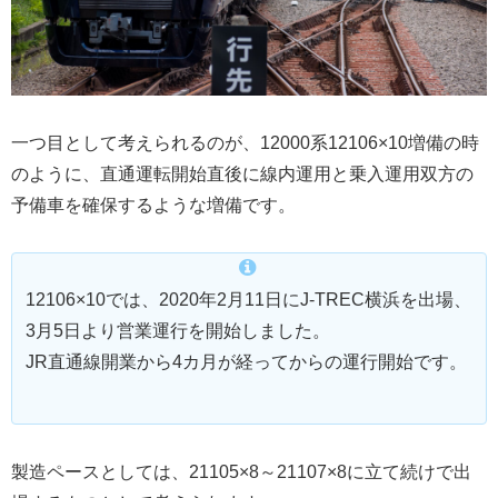
一つ目として考えられるのが、12000系12106×10増備の時
のように、直通運転開始直後に線内運用と乗入運用双方の
予備車を確保するような増備です。
12106×10では、2020年2月11日にJ-TREC横浜を出場、
3月5日より営業運行を開始しました。
JR直通線開業から4カ月が経ってからの運行開始です。
製造ペースとしては、21105×8～21107×8に立て続けで出