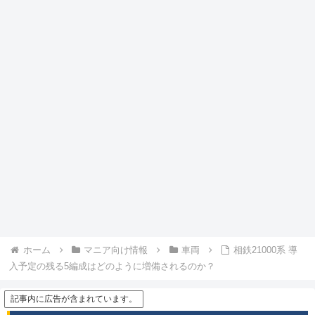
ホーム
マニア向け情報
車両
相鉄21000系 導
入予定の残る5編成はどのように増備されるのか？
記事内に広告が含まれています。