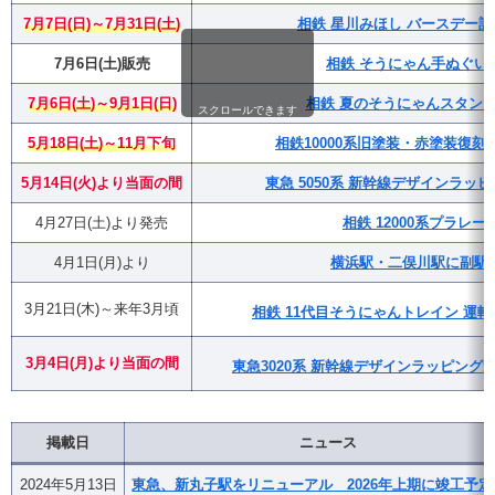
7月7日(日)～7月31日(土)
相鉄 星川みほし バースデー
7月6日(土)販売
相鉄 そうにゃん手ぬぐい
7月6日(土)～9月1日(日)
相鉄 夏のそうにゃんスタンプラ
スクロールできます
5月18日(土)～11月下旬
相鉄10000系旧塗装・赤塗装復
5月14日(火)より当面の間
東急 5050系 新幹線デザインラッ
4月27日(土)より発売
相鉄 12000系プラレー
4月1日(月)より
横浜駅・二俣川駅に副駅
3月21日(木)～来年3月頃
相鉄 11代目そうにゃんトレイン 運転
3月4日(月)
より
当面の間
東急3020系 新幹線デザインラッピング
掲載日
ニュース
2024年5月13日
東急、新丸子駅をリニューアル 2026年上期に竣工予定