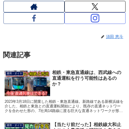
須田 恵斗
関連記事
相鉄・東急直通線は、西武線への
運用・ダイヤ
直通運転を行う可能性はあるの
か？
2023年3月18日に開業した相鉄・東急直通線。新路線である新横浜線を
介した、相鉄と東急との直通運転開始により、既存の直通ネットワー
クを合わせた形の、7社局14路線に渡る巨大な直通ネットワークが形成
されました。 新横浜線への乗り入れに関し、...
【当たり前だった】相鉄線大和止
運用・ダイヤ