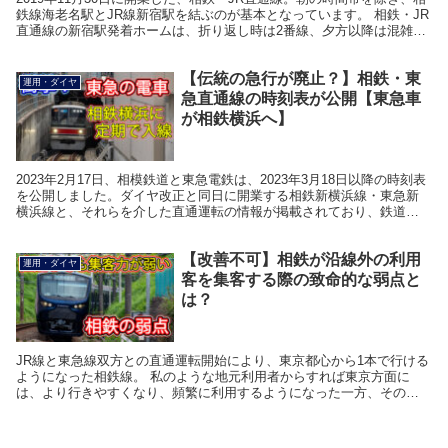
鉄線海老名駅とJR線新宿駅を結ぶのが基本となっています。 相鉄・JR
直通線の新宿駅発着ホームは、折り返し時は2番線、夕方以降は混雑分
散のため3番線からの発着です。相鉄・...
【伝統の急行が廃止？】相鉄・東
運用・ダイヤ
急直通線の時刻表が公開【東急車
が相鉄横浜へ】
2023年2月17日、相模鉄道と東急電鉄は、2023年3月18日以降の時刻表
を公開しました。ダイヤ改正と同日に開業する相鉄新横浜線・東急新
横浜線と、それらを介した直通運転の情報が掲載されており、鉄道フ
ァンから注目を集めています。 相模鉄道と...
【改善不可】相鉄が沿線外の利用
運用・ダイヤ
客を集客する際の致命的な弱点と
は？
JR線と東急線双方との直通運転開始により、東京都心から1本で行ける
ようになった相鉄線。 私のような地元利用者からすれば東京方面に
は、より行きやすくなり、頻繁に利用するようになった一方、その逆
の東京都心部などの地元でない方は、相鉄線という名前...