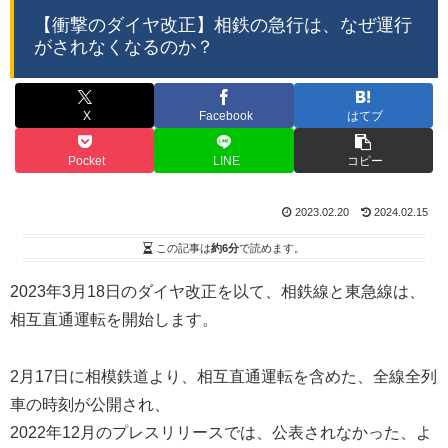
【衝撃のダイヤ改正】相鉄の急行は、なぜ運行
がされなくなるのか？
X
Facebook
はてブ
Pocket
LINE
コピー
2023.02.20
2024.02.15
この記事は
約6分
で読めます。
2023年3月18日のダイヤ改正を以て、相鉄線と東急線は、
相互直通運転を開始します。
2月17日に相模鉄道より、相互直通運転を含めた、全線全列
車の時刻が公開され、
2022年12月のプレスリリースでは、公表されなかった、よ