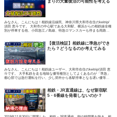
まりの大量復活の可能性を考える
みなさん、こんにちは！相鉄線沿線民、神奈川県大和市在住のkeitrip/
須田 恵斗です。 大和市の中心駅である大和駅、横浜からの相鉄線全種
別が停車する他、小田急江ノ島線、特急ロマンスカーも停まる両路線
の主要な乗換駅となっています。 そして相...
【復活検証】相鉄線に準急ができ
運用・ダイヤ
たら？どうなるのか考えてみる
みなさん、こんにちは！相鉄線ユーザー、大和市在住のkeitrip/須田 恵
斗です。 大手私鉄を走る地味な優等種別としてよくあるのが「準急」
都心部では急行運転を行い、少し郊外から各駅停車となる遅い優等種
別として使われることがほとんどです。 神...
相鉄・JR直通線は、なぜ新宿駅
運用・ダイヤ
5・6番線を発着しないのか？
2019年11月30日に開業した、相鉄・JR直通線。朝の時間帯を除き、相