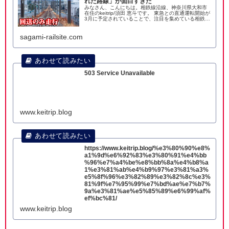
れた路線」が面白すぎた
みなさん、こんにちは。相鉄線沿線、神奈川県大和市
在住のkeitrip/須田 恵斗です。 東急との直通運転開始が
3月に予定されていることで、注目を集めている相鉄。
地元の相鉄が、新横浜を経由して東急と直通するとい
うことで嬉しい限りです。 そんな
sagami-railsite.com
503 Service Unavailable
www.keitrip.blog
https://www.keitrip.blog/%e3%80%90%e8%
a1%9d%e6%92%83%e3%80%91%e4%bb
%96%e7%a4%be%e8%bb%8a%e4%b8%a
1%e3%81%ab%e4%b9%97%e3%81%a3%
e5%8f%96%e3%82%89%e3%82%8c%e3%
81%9f%e7%95%99%e7%bd%ae%e7%b7%
9a%e3%81%ae%e5%85%89%e6%99%af%
ef%bc%81/
www.keitrip.blog