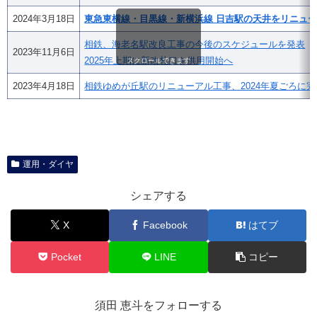
2024年3月18日
東急東横線・目黒線・新横浜線 日吉駅の天井をリニュ
相鉄、海老名駅改良工事の今後のスケジュールを発表
2023年11月6日
2025年上期に新改札口を供用開始へ
スクロールできます
2023年4月18日
相鉄ゆめが丘駅のリニューアル工事、2024年夏ごろに完
運用・ダイヤ
シェアする
X
Facebook
はてブ
Pocket
LINE
コピー
須田 恵斗をフォローする