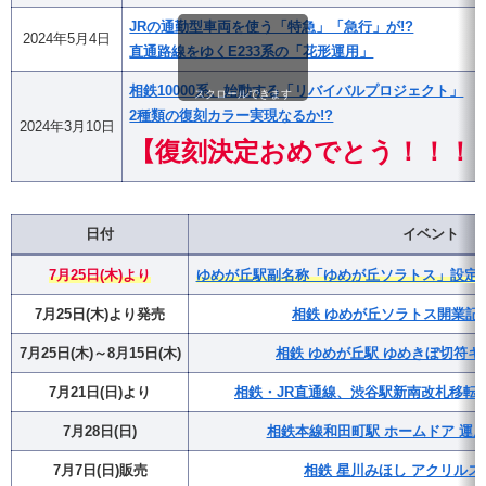
JRの通勤型車両を使う「特急」「急行」が!?
2024年5月4日
直通路線をゆくE233系の「花形運用」
相鉄10000系、始動する「リバイバルプロジェクト」
スクロールできます
2種類の復刻カラー実現なるか!?
2024年3月10日
【復刻決定おめでとう！！！
日付
イベント
7月25日(木)より
ゆめが丘駅副名称「ゆめが丘ソラトス」設定・
7月25日(木)より発売
相鉄 ゆめが丘ソラトス開業記
7月25日(木)～8月15日(木)
相鉄 ゆめが丘駅 ゆめきぼ切符キ
7月21日(日)より
相鉄・JR直通線、渋谷駅新南改札移転(
7月28日(日)
相鉄本線和田町駅 ホームドア 運用
7月7日(日)販売
相鉄 星川みほし アクリルス