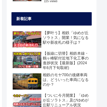
115 views
新着記事
【夢叶う】相鉄「ゆめが丘
ソラトス」開業！気になる
駅や新改札の様子は？
【仮線に切替】相鉄本線・
鶴ヶ峰駅付近地下化工事の
進捗状況【最新版】(2024
年6月下旬取材)
相鉄のモヤ700の後継車両
は、どういった車両になる
のか？
【ついに今月開業】「ゆめ
が丘ソラトス」及びゆめが
丘駅リニューアル状況