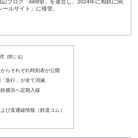
記ブログ「keitrip」を運営し、2024年に相鉄に関
レールサイト」に移管。
次
鉄からそれぞれ時刻表が公開
別「急行」が全て消滅
相鉄横浜へ定期入線
および直通線情報（鉄道コム）