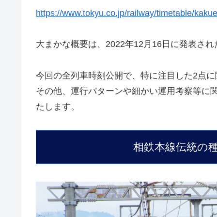
https://www.tokyu.co.jp/railway/timetable/kak
大まかな概要は、2022年12月16日に発表
今回の全列車時刻公開で、特に注目した2点に
その他、運行パターンや細かい運用考察等に
たします。
相鉄本線伝統の