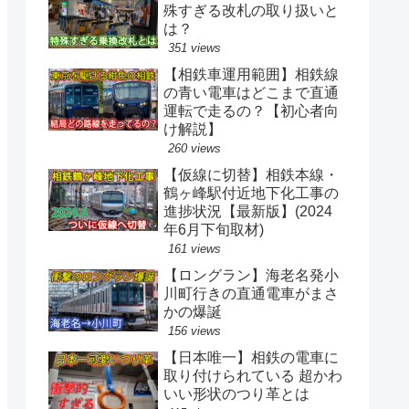
殊すぎる改札の取り扱いと
は？
351 views
【相鉄車運用範囲】相鉄線
の青い電車はどこまで直通
運転で走るの？【初心者向
け解説】
260 views
【仮線に切替】相鉄本線・
鶴ヶ峰駅付近地下化工事の
進捗状況【最新版】(2024
年6月下旬取材)
161 views
【ロングラン】海老名発小
川町行きの直通電車がまさ
かの爆誕
156 views
【日本唯一】相鉄の電車に
取り付けられている 超かわ
いい形状のつり革とは