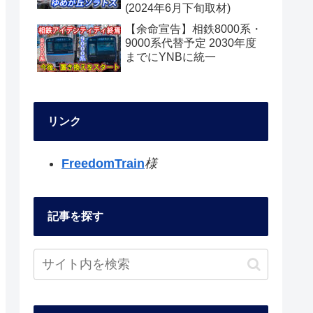
(2024年6月下旬取材)
【余命宣告】相鉄8000系・
9000系代替予定 2030年度
までにYNBに統一
リンク
FreedomTrain
様
記事を探す