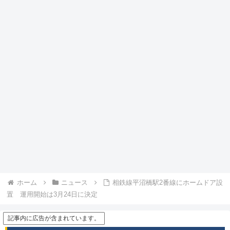
ホーム
ニュース
相鉄線平沼橋駅2番線にホームドア設
置 運用開始は3月24日に決定
記事内に広告が含まれています。