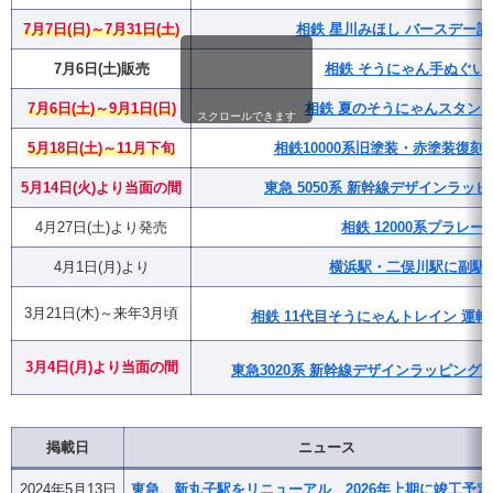
7月7日(日)～7月31日(土)
相鉄 星川みほし バースデー
7月6日(土)販売
相鉄 そうにゃん手ぬぐい
7月6日(土)～9月1日(日)
相鉄 夏のそうにゃんスタンプラ
スクロールできます
5月18日(土)～11月下旬
相鉄10000系旧塗装・赤塗装復
5月14日(火)より当面の間
東急 5050系 新幹線デザインラッ
4月27日(土)より発売
相鉄 12000系プラレー
4月1日(月)より
横浜駅・二俣川駅に副駅
3月21日(木)～来年3月頃
相鉄 11代目そうにゃんトレイン 運転
3月4日(月)
より
当面の間
東急3020系 新幹線デザインラッピング
掲載日
ニュース
2024年5月13日
東急、新丸子駅をリニューアル 2026年上期に竣工予定