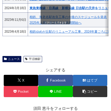
2024年3月18日
東急東横線・目黒線・新横浜線 日吉駅の天井をリニュ
相鉄、海老名駅改良工事の今後のスケジュールを発表
2023年11月6日
2025年上期に新改札口を供用開始へ
スクロールできます
2023年4月18日
相鉄ゆめが丘駅のリニューアル工事、2024年夏ごろに完
ニュース
平沼橋駅
シェアする
X
Facebook
はてブ
Pocket
LINE
コピー
須田 恵斗をフォローする