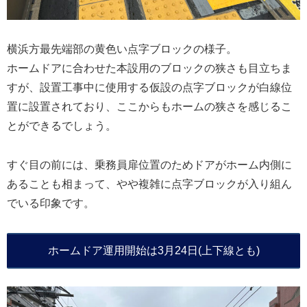
横浜方最先端部の黄色い点字ブロックの様子。
ホームドアに合わせた本設用のブロックの狭さも目立ちま
すが、設置工事中に使用する仮設の点字ブロックが白線位
置に設置されており、ここからもホームの狭さを感じるこ
とができるでしょう。
すぐ目の前には、乗務員扉位置のためドアがホーム内側に
あることも相まって、やや複雑に点字ブロックが入り組ん
でいる印象です。
ホームドア運用開始は3月24日(上下線とも)