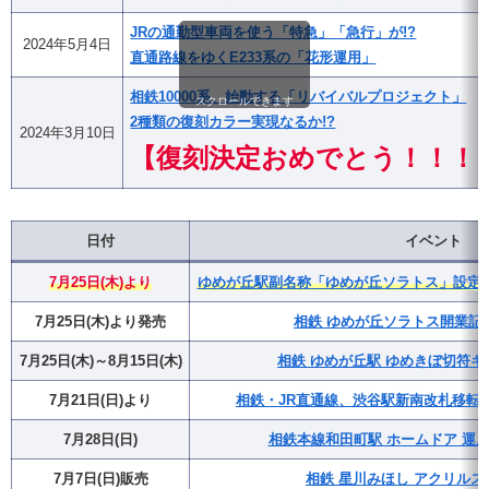
JRの通勤型車両を使う「特急」「急行」が!?
2024年5月4日
直通路線をゆくE233系の「花形運用」
相鉄10000系、始動する「リバイバルプロジェクト」
スクロールできます
2種類の復刻カラー実現なるか!?
2024年3月10日
【復刻決定おめでとう！！！
日付
イベント
7月25日(木)より
ゆめが丘駅副名称「ゆめが丘ソラトス」設定・
7月25日(木)より発売
相鉄 ゆめが丘ソラトス開業記
7月25日(木)～8月15日(木)
相鉄 ゆめが丘駅 ゆめきぼ切符キ
7月21日(日)より
相鉄・JR直通線、渋谷駅新南改札移転(
7月28日(日)
相鉄本線和田町駅 ホームドア 運用
7月7日(日)販売
相鉄 星川みほし アクリルス