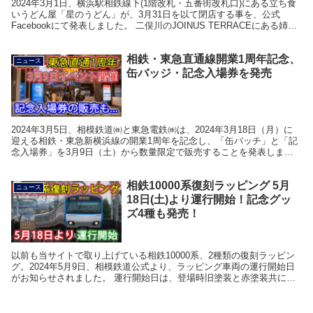
2024年3月1日、横浜駅相鉄線下(1階改札・五番街改札口)にある立ち食
いうどん屋「星のうどん」が、3月31日を以て閉店する事を、公式
Facebookにて発表しました。 二俣川のJOINUS TERRACEにある姉妹
店、星のうどん庵は営業を...
相鉄・東急直通線開業1周年記念、
ニュース
缶バッジ・記念入場券を発売
2024年3月5日、相模鉄道㈱と東急電鉄㈱は、2024年3月18日（月）に
迎える相鉄・東急新横浜線の開業1周年を記念し、「缶バッチ」と「記
念入場券」を3月9日（土）から数量限定で販売することを発表しまし
た。 相鉄では、相鉄・東急直通線開業1...
相鉄10000系復刻ラッピング 5月
ニュース
18日(土)より運行開始！記念グッ
ズ4種も発売！
以前も当サイトで取り上げている相鉄10000系、2種類の復刻ラッピン
グ。2024年5月9日、相模鉄道公式より、ラッピング車両の運行開始日
がお知らせされました。 運行開始日は、登場時旧塗装と赤塗装共に、5
月18日(土)からとなります。当ラッピ...