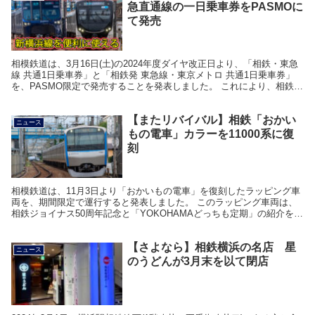
急直通線の一日乗車券をPASMOに
て発売
相模鉄道は、3月16日(土)の2024年度ダイヤ改正日より、「相鉄・東急
線 共通1日乗車券」と「相鉄発 東急線・東京メトロ 共通1日乗車券」
を、PASMO限定で発売することを発表しました。 これにより、相鉄と
東急の両方を便利に行き来したり、...
【またリバイバル】相鉄「おかい
ニュース
もの電車」カラーを11000系に復
刻
相模鉄道は、11月3日より「おかいもの電車」を復刻したラッピング車
両を、期間限定で運行すると発表しました。 このラッピング車両は、
相鉄ジョイナス50周年記念と「YOKOHAMAどっちも定期」の紹介を目
的に運行されるものです。 使用車両は11...
【さよなら】相鉄横浜の名店 星
ニュース
のうどんが3月末を以て閉店