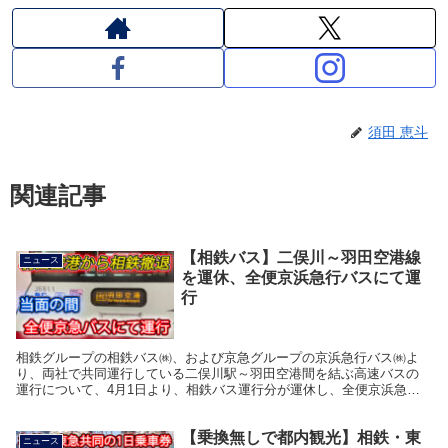
須田 恵斗
関連記事
【相鉄バス】二俣川～羽田空港線
ニュース
を運休、全便京浜急行バスにて運
行
相鉄グループの相鉄バス㈱、および京急グループの京浜急行バス㈱よ
り、両社で共同運行している二俣川駅～羽田空港間を結ぶ高速バスの
運行について、4月1日より、相鉄バス運行分が運休し、全便京浜急行
バスにて運行する事が明らかになりました。 今回の二俣...
【乗換無しで都内観光】相鉄・東
ニュース