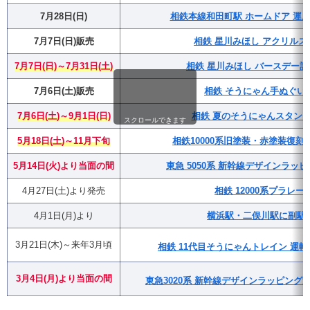
7月28日(日)
相鉄本線和田町駅 ホームドア 運用
7月7日(日)販売
相鉄 星川みほし アクリルス
7月7日(日)～7月31日(土)
相鉄 星川みほし バースデー
7月6日(土)販売
相鉄 そうにゃん手ぬぐい
7月6日(土)～9月1日(日)
相鉄 夏のそうにゃんスタンプラ
スクロールできます
5月18日(土)～11月下旬
相鉄10000系旧塗装・赤塗装復
5月14日(火)より当面の間
東急 5050系 新幹線デザインラッ
4月27日(土)より発売
相鉄 12000系プラレー
4月1日(月)より
横浜駅・二俣川駅に副駅
3月21日(木)～来年3月頃
相鉄 11代目そうにゃんトレイン 運転
3月4日(月)
より
当面の間
東急3020系 新幹線デザインラッピング