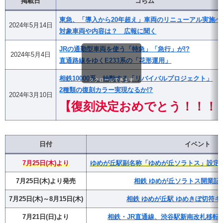
掲載日
コらム
東急、「導入から20年超え」車両のリニューアル実施へ
2024年5月14日
対象車両や内容は？ 広報に聞く
JRの通勤型車両を使う「特急」「急行」が!?
2024年5月4日
直通路線をゆくE233系の「花形運用」
相鉄10000系、始動する「リバイバルプロジェクト」
スクロールできます
2種類の復刻カラー実現なるか!?
2024年3月10日
【復刻決定おめでとう！！！
日付
イベント
7月25日(木)より
ゆめが丘駅副名称「ゆめが丘ソラトス」設定・
7月25日(木)より発売
相鉄 ゆめが丘ソラトス開業記
7月25日(木)～8月15日(木)
相鉄 ゆめが丘駅 ゆめきぼ切符キ
7月21日(日)より
相鉄・JR直通線、渋谷駅新南改札移転(