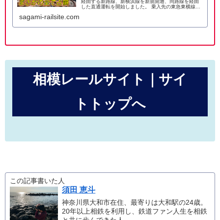
経由する新路線、新横浜線を新規開通、同路線を経由
した直通運転を開始しました。 乗入先の東急東横線・
目黒線と組み合わせた、既存の広大な直通ネットワー
sagami-railsite.com
クに接続など、非常に多くの要素で注目が集
相模レールサイト｜サイ
トトップへ
この記事書いた人
須田 恵斗
神奈川県大和市在住、最寄りは大和駅の24歳。
20年以上相鉄を利用し、鉄道ファン人生を相鉄