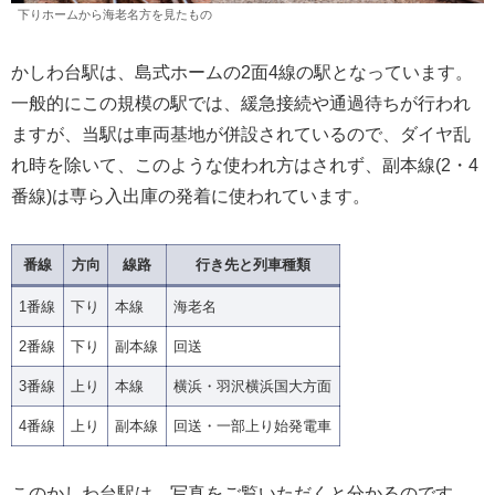
下りホームから海老名方を見たもの
かしわ台駅は、島式ホームの2面4線の駅となっています。
一般的にこの規模の駅では、緩急接続や通過待ちが行われ
ますが、当駅は車両基地が併設されているので、ダイヤ乱
れ時を除いて、このような使われ方はされず、副本線(2・4
番線)は専ら入出庫の発着に使われています。
番線
方向
線路
行き先と列車種類
1番線
下り
本線
海老名
2番線
下り
副本線
回送
3番線
上り
本線
横浜・羽沢横浜国大方面
4番線
上り
副本線
回送・一部上り始発電車
このかしわ台駅は、写真をご覧いただくと分かるのです