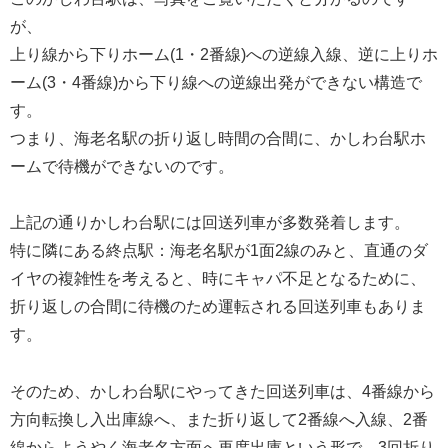
が、
上り線から下りホーム(1・2番線)への逆線入線、逆に上りホ
ーム(3・4番線)から下り線への逆線出発ができない構造で
す。
つまり、海老名駅の折り返し時間の合間に、かしわ台駅ホ
ームで待機ができないのです。
上記の通りかしわ台駅には回送列車が多数発着します。
特に隣にある終点駅：海老名駅が1面2線のみと、直通のダ
イヤの複雑性を考えると、時にキャパ不足となるために、
折り返しの合間に待機のため運転される回送列車もありま
す。
そのため、かしわ台駅にやってきた回送列車は、4番線から
方向転換し入出庫線へ、また折り返して2番線へ入線、2番
線からようやく海老名方面へ再度出庫という形で、3回折り