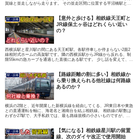
賀線と並走しながら走ります。 その並走区間に位置する平沼橋駅と西
横浜駅には、JR線では、よく見かけ...
【意外と歩ける】相鉄線天王町と
駅・設備
JR線保土ヶ谷はどれくらい近い
の？
西横浜駅と星川駅の間にある天王町駅。各駅停車しか停まらない2面2
線相対式ホームの高架駅です。隣の西横浜駅からJR線から反れる、制
限55kmの急カーブを通過した直後にある駅です。 少し話を変えて、天
王町駅と同じ保土ヶ谷区にある、JR横須賀線の...
【路線距離の割に多い】相鉄線か
駅・設備
ら乗り換えられる他社線は何路線
あるのか？
横浜の2階と、近年開業した新横浜線を経由してくる、JR東日本や東急
との直通運転を軸に、海老名と湘南台を結ぶ相鉄線。 相鉄線の駅数は
わずか27駅で、大手私鉄では、最も路線規模の小さいものですが、神
奈川県は、多くの鉄道路線が密集して走っており、...
【気になる】相鉄線星川駅の留置
駅・設備
線、次のダイヤ改正で使用開始