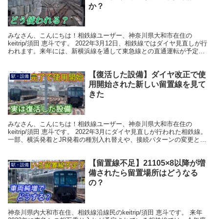
か？
みなさん、こんにちは！相鉄線ユーザー、神奈川県大和市在住の
keitrip/須田 恵斗です。 2022年3月12日、相鉄線ではダイヤ見直しが行
われます。来年には、新横浜線を通して東急線との直通運転が予定さ
れている関係から、比較的小規模な変更と...
【復活した設備】ダイヤ改正で使
駅・設備
用開始された新しい留置線を見て
きた
みなさん、こんにちは！相鉄線ユーザー、神奈川県大和市在住の
keitrip/須田 恵斗です。 2022年3月にダイヤ見直しが行われた相鉄線。
一部、横浜発着とJR発着の種別入れ替えや、接続パターンの変更と小
規模なダイヤ改定でしたが、電車の留置に...
【留置線不足】21105×8以降が増
駅・設備
備されたら留置場所はどうなる
の？
神奈川県内大和市在住、相鉄線沿線民のkeitrip/須田 恵斗です。 来年