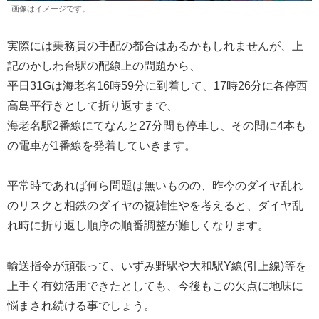
画像はイメージです。
実際には乗務員の手配の都合はあるかもしれませんが、上
記のかしわ台駅の配線上の問題から、
平日31Gは海老名16時59分に到着して、17時26分に各停西
高島平行きとして折り返すまで、
海老名駅2番線にてなんと27分間も停車し、その間に4本も
の電車が1番線を発着していきます。
平常時であれば何ら問題は無いものの、昨今のダイヤ乱れ
のリスクと相鉄のダイヤの複雑性やを考えると、ダイヤ乱
れ時に折り返し順序の順番調整が難しくなります。
輸送指令が頑張って、いずみ野駅や大和駅Y線(引上線)等を
上手く有効活用できたとしても、今後もこの欠点に地味に
悩まされ続ける事でしょう。