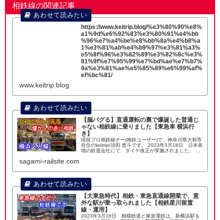
相鉄線の関連記事
https://www.keitrip.blog/%e3%80%90%e8%
a1%9d%e6%92%83%e3%80%91%e4%bb
%96%e7%a4%be%e8%bb%8a%e4%b8%a
1%e3%81%ab%e4%b9%97%e3%81%a3%
e5%8f%96%e3%82%89%e3%82%8c%e3%
81%9f%e7%95%99%e7%bd%ae%e7%b7%
9a%e3%81%ae%e5%85%89%e6%99%af%
ef%bc%81/
www.keitrip.blog
【脳バグる】直通運転の裏で爆誕した普通じ
ゃない相鉄線に乗りました【東急車 横浜行
き】
現役プロ相鉄線ナー(相鉄ユーザー)で、神奈川県大和市
在住のkeitrip/須田 恵斗です。 2023年3月18日 日本各
地の鉄道会社にて、ダイヤ改正が実施されました。 横
浜を拠点に、横浜市西部を通り、海老名と湘南台まで
sagami-railsite.com
結ぶ相模鉄道では、新横
【大東急時代】相鉄・東急直通線開業で、意
外な駅が乗っ取られました【相鉄星川留置
線・運用】
2023年3月18日 相模鉄道と東急電鉄は、新横浜駅を