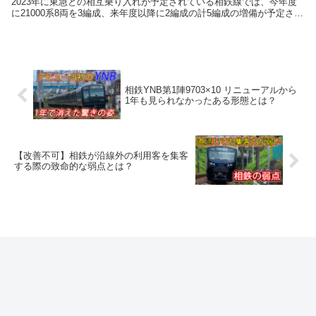
2023年に東急との相互乗り入れが予定されている相鉄線では、今年度
に21000系8両を3編成、来年度以降に2編成の計5編成の増備が予定され
ています。 ここで、ただでさ...
相鉄YNB第1陣9703×10 リニューアルから
1年も見られなかったある形態とは？
【改善不可】相鉄が沿線外の利用客を集客
する際の致命的な弱点とは？