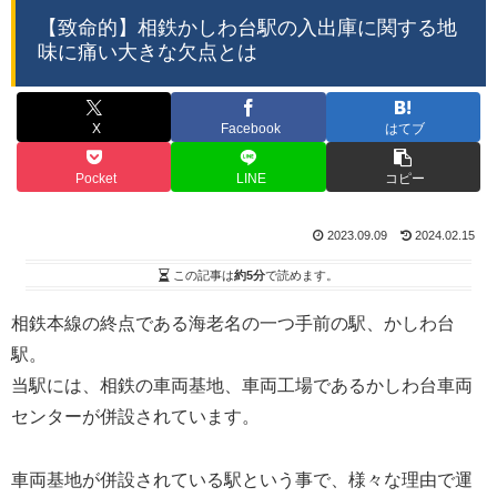
【致命的】相鉄かしわ台駅の入出庫に関する地
味に痛い大きな欠点とは
X
Facebook
はてブ
Pocket
LINE
コピー
2023.09.09
2024.02.15
この記事は
約5分
で読めます。
相鉄本線の終点である海老名の一つ手前の駅、かしわ台
駅。
当駅には、相鉄の車両基地、車両工場であるかしわ台車両
センターが併設されています。
車両基地が併設されている駅という事で、様々な理由で運