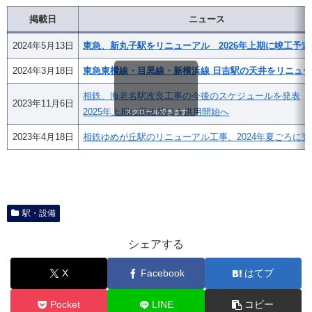
掲載日
ニュース
2024年5月13日
東急、新丸子駅をリニューアル 2026年上期に竣工予定
2024年3月18日
東急東横線・目黒線・新横浜線 日吉駅の天井をリニュ
相鉄、海老名駅改良工事の今後のスケジュールを発表
2023年11月6日
2025年上期に新改札口を供用開始へ
スクロールできます
2023年4月18日
相鉄ゆめが丘駅のリニューアル工事、2024年夏ごろに完
駅・設備
シェアする
X
Facebook
はてブ
Pocket
LINE
コピー