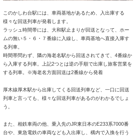
このかしわ台駅には、車両基地があるため、入出庫する
様々な回送列車が発着します。
ラッシュ時間帯には、大和駅止まりが回送となって、ホー
ムの無い５・６・７番線に入線し、車両基地へ直接入庫す
る列車。
時間帯問わず、隣の海老名駅から回送されてきて、4番線か
ら入庫する列車。上記2つとは逆の手順で出庫し旅客営業を
する列車。※海老名方面回送は2番線から発着
厚木線厚木駅から出庫してくる回送列車など、一口に回送
列車と言っても、様々な回送列車があるのがわかるでしょ
う。
また、相鉄車両の他、乗入先のJR東日本のE233系7000番
台や、東急電鉄の車両なども入出庫し、構内で入換を行う