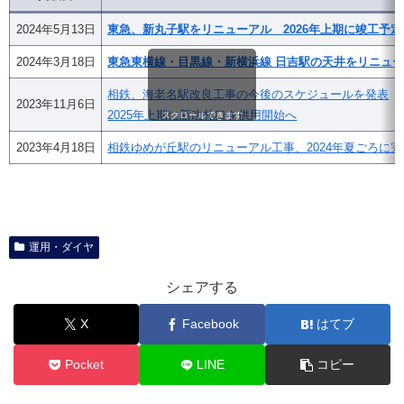
2024年5月13日
東急、新丸子駅をリニューアル 2026年上期に竣工予定
2024年3月18日
東急東横線・目黒線・新横浜線 日吉駅の天井をリニュ
相鉄、海老名駅改良工事の今後のスケジュールを発表
2023年11月6日
2025年上期に新改札口を供用開始へ
スクロールできます
2023年4月18日
相鉄ゆめが丘駅のリニューアル工事、2024年夏ごろに完
運用・ダイヤ
シェアする
X
Facebook
はてブ
Pocket
LINE
コピー