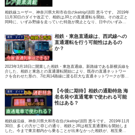
相鉄線ユーザー、神奈川県大和市在住のkeitrip/須田 恵斗です。 2019年
11月30日のダイヤ改正で、相鉄はJRとの直通運転を開始。その改正と
同時に、いずみ野線を走っていた特急が廃止となり、日中のいずみ野
線内を通過運転する種別はなくな...
相鉄・東急直通線は、西武線への
運用・ダイヤ
直通運転を行う可能性はあるの
か？
2023年3月18日に開業した相鉄・東急直通線。新路線である新横浜線を
介した、相鉄と東急との直通運転開始により、既存の直通ネットワー
クを合わせた形の、7社局14路線に渡る巨大な直通ネットワークが形成
されました。 新横浜線への乗り入れに関し、...
【今後に期待】相鉄の通勤特急 海
運用・ダイヤ
老名発や直通電車で使われる可能
性はある？
相鉄線沿線、神奈川県大和市在住のkeitrip/須田 恵斗です。 2019年11月
30日、多くの方がご存じの通り、相鉄とJRは相互直通運転を開始しま
した。今まで東京都内から乗ることが出来なかった相鉄が、相互乗り