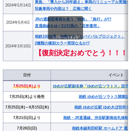
東急、「導入から20年超え」車両のリニューアル実施へ
2024年5月14日
対象車両や内容は？ 広報に聞く
JRの通勤型車両を使う「特急」「急行」が!?
2024年5月4日
直通路線をゆくE233系の「花形運用」
相鉄10000系、始動する「リバイバルプロジェクト」
スクロールできます
2種類の復刻カラー実現なるか!?
2024年3月10日
【復刻決定おめでとう！！！
日付
イベント
7月25日(木)より
ゆめが丘駅副名称「ゆめが丘ソラトス」設定・
7月25日(木)より発売
相鉄 ゆめが丘ソラトス開業記
7月25日(木)～8月15日(木)
相鉄 ゆめが丘駅 ゆめきぼ切符キ
7月21日(日)より
相鉄・JR直通線、渋谷駅新南改札移転(
7月28日(日)
相鉄本線和田町駅 ホームドア 運用