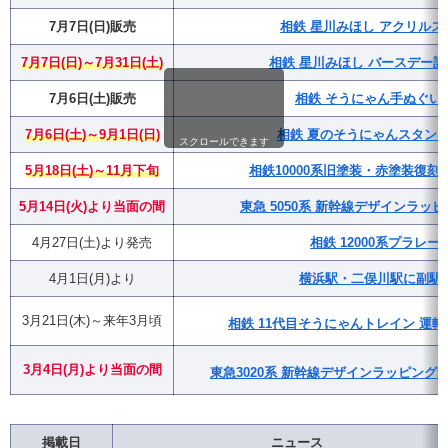
7月7日(日)販売
相鉄 星川みほし アクリルス
7月7日(日)～7月31日(土)
相鉄 星川みほし バースデー
7月6日(土)販売
相鉄 そうにゃん手ぬぐい
7月6日(土)～9月1日(日)
相鉄 夏のそうにゃんスタンプラ
スクロールできます
5月18日(土)～11月下旬
相鉄10000系旧塗装・赤塗装復
5月14日(火)より当面の間
東急 5050系 新幹線デザインラッ
4月27日(土)より発売
相鉄 12000系プラレー
4月1日(月)より
横浜駅・二俣川駅に副駅
3月21日(木)～来年3月頃
相鉄 11代目そうにゃんトレイン 運転
3月4日(月)
より
当面の間
東急3020系 新幹線デザインラッピング
掲載日
ニュース