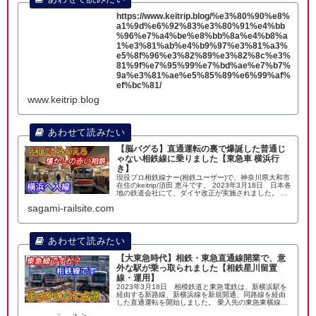
https://www.keitrip.blog/%e3%80%90%e8%
a1%9d%e6%92%83%e3%80%91%e4%bb
%96%e7%a4%be%e8%bb%8a%e4%b8%a
1%e3%81%ab%e4%b9%97%e3%81%a3%
e5%8f%96%e3%82%89%e3%82%8c%e3%
81%9f%e7%95%99%e7%bd%ae%e7%b7%
9a%e3%81%ae%e5%85%89%e6%99%af%
ef%bc%81/
www.keitrip.blog
【脳バグる】直通運転の裏で爆誕した普通じ
ゃない相鉄線に乗りました【東急車 横浜行
き】
現役プロ相鉄線ナー(相鉄ユーザー)で、神奈川県大和市
在住のkeitrip/須田 恵斗です。 2023年3月18日 日本各
地の鉄道会社にて、ダイヤ改正が実施されました。 横
浜を拠点に、横浜市西部を通り、海老名と湘南台まで
sagami-railsite.com
結ぶ相模鉄道では、新横
【大東急時代】相鉄・東急直通線開業で、意
外な駅が乗っ取られました【相鉄星川留置
線・運用】
2023年3月18日 相模鉄道と東急電鉄は、新横浜駅を
経由する新路線、新横浜線を新規開通、同路線を経由
した直通運転を開始しました。 乗入先の東急東横線・
目黒線と組み合わせた、既存の広大な直通ネットワー