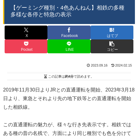
【ゲーミング種別・4色あんねん】相鉄の多種
多様な各停と特急の表示
X
Facebook
はてブ
Pocket
LINE
コピー
2023.09.16
2024.02.15
この記事は
約4分
で読めます。
2019年11月30日よりJRとの直通運転を開始、2023年3月18
日より、東急とそれより先の地下鉄等との直通運転を開始
した相鉄線。
この直通運転の魅力が、様々な行き先表示です。相鉄では
ある種の昔の名残で、方面により同じ種別でも色を分けて