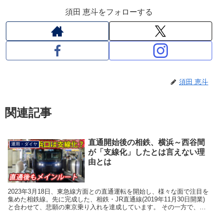
須田 恵斗をフォローする
須田 恵斗
関連記事
直通開始後の相鉄、横浜～西谷間
運用・ダイヤ
が「支線化」したとは言えない理
由とは
2023年3月18日、東急線方面との直通運転を開始し、様々な面で注目を
集めた相鉄線。先に完成した、相鉄・JR直通線(2019年11月30日開業)
と合わせて、悲願の東京乗り入れを達成しています。 その一方で、長
い間、従来からのターミナルであっ...