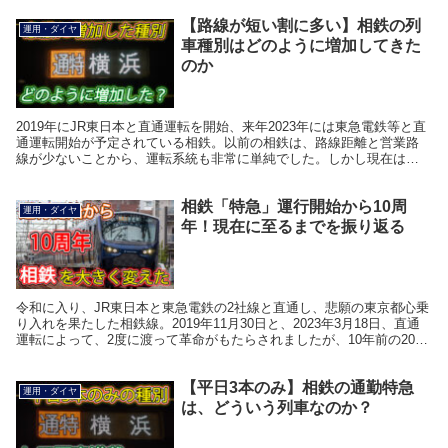
【路線が短い割に多い】相鉄の列
運用・ダイヤ
車種別はどのように増加してきた
のか
2019年にJR東日本と直通運転を開始、来年2023年には東急電鉄等と直
通運転開始が予定されている相鉄。以前の相鉄は、路線距離と営業路
線が少ないことから、運転系統も非常に単純でした。しかし現在は、
路線距離の割に列車種別がかなり豊富な路線とな...
相鉄「特急」運行開始から10周
運用・ダイヤ
年！現在に至るまでを振り返る
令和に入り、JR東日本と東急電鉄の2社線と直通し、悲願の東京都心乗
り入れを果たした相鉄線。2019年11月30日と、2023年3月18日、直通
運転によって、2度に渡って革命がもたらされましたが、10年前の2014
年4月27日にも、相鉄線利用...
【平日3本のみ】相鉄の通勤特急
運用・ダイヤ
は、どういう列車なのか？