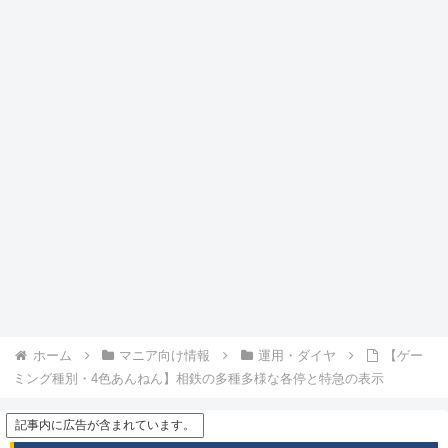
ホーム
マニア向け情報
運用・ダイヤ
【ゲー
ミング種別・4色あんねん】相鉄の多種多様な各停と特急の表示
記事内に広告が含まれています。