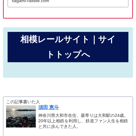
sagami-railsite.com
クに接続など、非常に多くの要素で注目が集
相模レールサイト｜サイ
トトップへ
この記事書いた人
須田 恵斗
神奈川県大和市在住、最寄りは大和駅の24歳。
20年以上相鉄を利用し、鉄道ファン人生を相鉄
と共に歩んできた人。