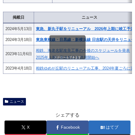
掲載日
ニュース
2024年5月13日
東急、新丸子駅をリニューアル 2026年上期に竣工予定
2024年3月18日
東急東横線・目黒線・新横浜線 日吉駅の天井をリニュ
相鉄、海老名駅改良工事の今後のスケジュールを発表
2023年11月6日
2025年上期に新改札口を供用開始へ
スクロールできます
2023年4月18日
相鉄ゆめが丘駅のリニューアル工事、2024年夏ごろに完
ニュース
シェアする
X
Facebook
はてブ