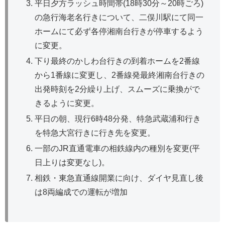
平日夕方ラッシュ時間帯(18時30分～20時ごろ)
の急行海老名行きについて、二俣川駅にて同一
ホームにて必ず各停湘南台行きが停車するよう
に変更。
下り最終のかしわ台行きの到着ホームを2番線
から1番線に変更し、2番線発最終湘南台行きの
出発時刻を2分繰り上げ、スムーズに乗換がで
きるように変更。
平日の朝、現行6時48分発、特急武蔵浦和行き
を特急大宮行きに行き先を変更。
一部のJR直通電車の相鉄線内の種別を変更(平
日上りは変更なし)。
相鉄・東急直通線開業に向け、ダイヤ見直し後
は8両編成での運転が増加