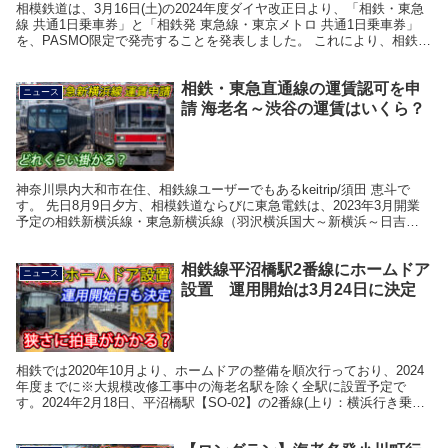
相模鉄道は、3月16日(土)の2024年度ダイヤ改正日より、「相鉄・東急
線 共通1日乗車券」と「相鉄発 東急線・東京メトロ 共通1日乗車券」
を、PASMO限定で発売することを発表しました。 これにより、相鉄と
東急の両方を便利に行き来したり、...
相鉄・東急直通線の運賃認可を申
ニュース
請 海老名～渋谷の運賃はいくら？
神奈川県内大和市在住、相鉄線ユーザーでもあるkeitrip/須田 恵斗で
す。 先日8月9日夕方、相模鉄道ならびに東急電鉄は、2023年3月開業
予定の相鉄新横浜線・東急新横浜線（羽沢横浜国大～新横浜～日吉）
の旅客運賃設定に係る認可申請を行った...
相鉄線平沼橋駅2番線にホームドア
ニュース
設置 運用開始は3月24日に決定
相鉄では2020年10月より、ホームドアの整備を順次行っており、2024
年度までに※大規模改修工事中の海老名駅を除く全駅に設置予定で
す。2024年2月18日、平沼橋駅【SO-02】の2番線(上り：横浜行き乗り
場)に、ホームドアが設置されまし...