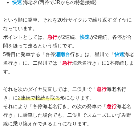
快速
海老名(西谷でJRからの特急接続)
という順に発車、それを20分サイクルで繰り返すダイヤに
なっています。
ポイントとしては、
急行
が2連続、
快速
が2連続、各停が合
間を縫って走るという感じです。
5番目に発車する「各停
湘南台
行き」は、星川で「
快速
海老
名行き」に、二俣川では「
急行
海老名行き」に1本接続しま
す。
それを次のダイヤ見直しでは、二俣川で「
急行
海老名行
き」に
2連続で接続を取る
形になります。
それにより「各停海老名行き」の次の発車の「
急行
海老名
行き」に乗車した場合でも、二俣川でスムーズにいずみ野
線に乗り換えができるようになります。