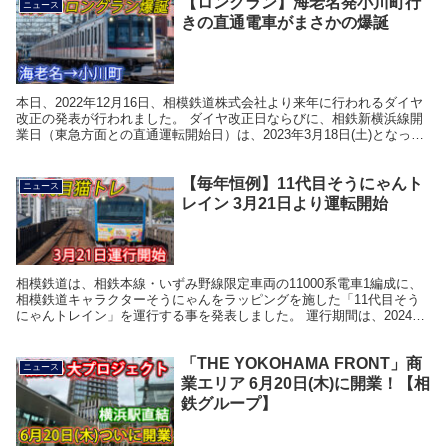
【ロングラン】海老名発小川町行
ニュース
きの直通電車がまさかの爆誕
本日、2022年12月16日、相模鉄道株式会社より来年に行われるダイヤ
改正の発表が行われました。 ダイヤ改正日ならびに、相鉄新横浜線開
業日（東急方面との直通運転開始日）は、2023年3月18日(土)となって
います。 相模鉄道株式会社からのプ...
【毎年恒例】11代目そうにゃんト
ニュース
レイン 3月21日より運転開始
相模鉄道は、相鉄本線・いずみ野線限定車両の11000系電車1編成に、
相模鉄道キャラクターそうにゃんをラッピングを施した「11代目そう
にゃんトレイン」を運行する事を発表しました。 運行期間は、2024年
3月21日～2025年3月下旬頃です。 ...
「THE YOKOHAMA FRONT」商
ニュース
業エリア 6月20日(木)に開業！【相
鉄グループ】