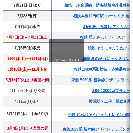
7月21日(日)より
相鉄・JR直通線、渋谷駅新南改札移転(
7月28日(日)
相鉄本線和田町駅 ホームドア 運用
7月7日(日)販売
相鉄 星川みほし アクリルス
7月7日(日)～7月31日(土)
相鉄 星川みほし バースデー
7月6日(土)販売
相鉄 そうにゃん手ぬぐい
7月6日(土)～9月1日(日)
相鉄 夏のそうにゃんスタンプラ
スクロールできます
5月18日(土)～11月下旬
相鉄10000系旧塗装・赤塗装復
5月14日(火)より当面の間
東急 5050系 新幹線デザインラッ
4月27日(土)より発売
相鉄 12000系プラレー
4月1日(月)より
横浜駅・二俣川駅に副駅
3月21日(木)～来年3月頃
相鉄 11代目そうにゃんトレイン 運転
3月4日(月)
より
当面の間
東急3020系 新幹線デザインラッピング