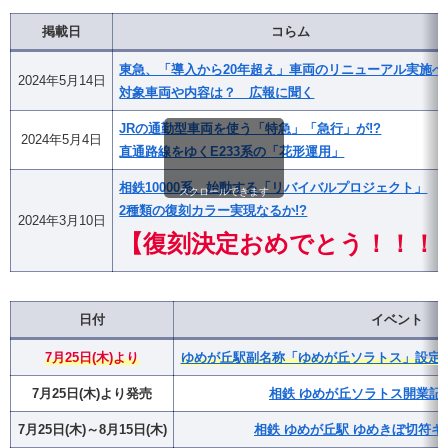
掲載日
コらム
東急、「導入から20年超え」車両のリニューアル実施へ
2024年5月14日
対象車両や内容は？ 広報に聞く
JRの通勤型車両を使う「特急」「急行」が!?
2024年5月4日
直通路線をゆくE233系の「花形運用」
相鉄10000系、始動する「リバイバルプロジェクト」
スクロールできます
2種類の復刻カラー実現なるか!?
2024年3月10日
【復刻決定おめでとう！！！
日付
イベント
7月25日(木)より
ゆめが丘駅副名称「ゆめが丘ソラトス」設定・
7月25日(木)より発売
相鉄 ゆめが丘ソラトス開業記
7月25日(木)～8月15日(木)
相鉄 ゆめが丘駅 ゆめきぼ切符キ