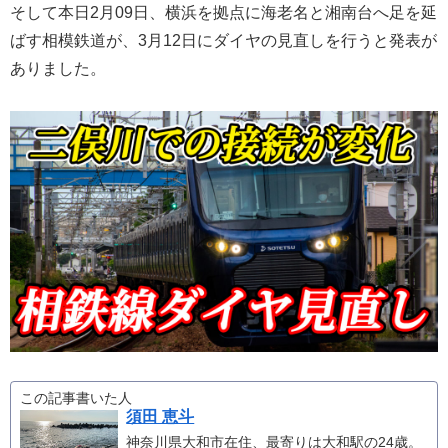
そして本日2月09日、横浜を拠点に海老名と湘南台へ足を延
ばす相模鉄道が、3月12日にダイヤの見直しを行うと発表が
ありました。
この記事書いた人
須田 恵斗
神奈川県大和市在住、最寄りは大和駅の24歳。