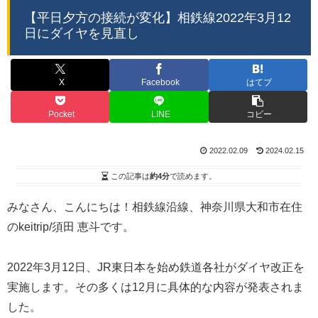
【平日夕方の接続が変化】相鉄線2022年3月12
日にダイヤを見直し
X
Facebook
はてブ
Pocket
LINE
コピー
2022.02.09
2024.02.15
この記事は
約4分
で読めます。
みなさん、こんにちは！相鉄線沿線、神奈川県大和市在住
のkeitrip/須田 恵斗です。
2022年3月12日、JR東日本を始め鉄道各社がダイヤ改正を
実施します。その多くは12月に具体的な内容が発表されま
した。