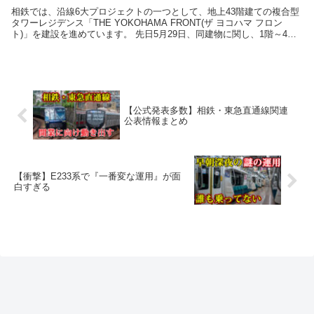
相鉄では、沿線6大プロジェクトの一つとして、地上43階建ての複合型
タワーレジデンス「THE YOKOHAMA FRONT(ザ ヨコハマ フロン
ト)」を建設を進めています。 先日5月29日、同建物に関し、1階～4階
の商業エリアの開業日が、6月...
【公式発表多数】相鉄・東急直通線関連
公表情報まとめ
【衝撃】E233系で『一番変な運用』が面
白すぎる