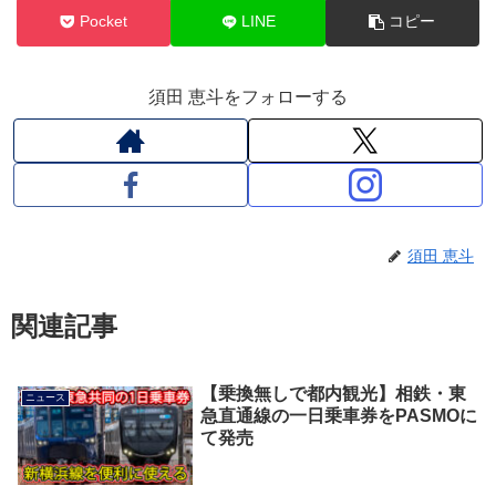
Pocket
LINE
コピー
須田 恵斗をフォローする
須田 恵斗
関連記事
【乗換無しで都内観光】相鉄・東
ニュース
急直通線の一日乗車券をPASMOに
て発売