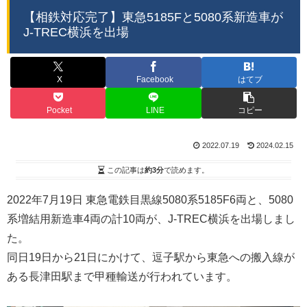
【相鉄対応完了】東急5185Fと5080系新造車が
J-TREC横浜を出場
X
Facebook
はてブ
Pocket
LINE
コピー
2022.07.19
2024.02.15
この記事は
約3分
で読めます。
2022年7月19日 東急電鉄目黒線5080系5185F6両と、5080
系増結用新造車4両の計10両が、J-TREC横浜を出場しまし
た。
同日19日から21日にかけて、逗子駅から東急への搬入線が
ある長津田駅まで甲種輸送が行われています。