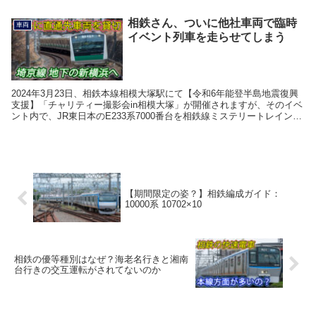
離が延びるにあたり、これまでの本数のまま...
相鉄さん、ついに他社車両で臨時
車両
イベント列車を走らせてしまう
2024年3月23日、相鉄本線相模大塚駅にて【令和6年能登半島地震復興
支援】「チャリティー撮影会in相模大塚」が開催されますが、そのイベ
ント内で、JR東日本のE233系7000番台を相鉄線ミステリートレインに
近い要領で、臨時運行(イベント運...
【期間限定の姿？】相鉄編成ガイド：
10000系 10702×10
相鉄の優等種別はなぜ？海老名行きと湘南
台行きの交互運転がされてないのか