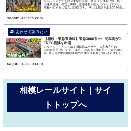
目黒～日吉までを結ぶ東急目黒線。東京メトロ南北線・埼玉
高速鉄道線・都営三田線と直通運転が盛んに行われており、
車種や行き先に富んだ路線です。 その目黒線を走る5080系
は、2003年から2008年にかけて6両編成が10本製造されまし
た。 50
sagami-railsite.com
【相鉄・東急直通線】東急3000系の中間車両がJ-
TREC横浜を出場
みなさん、こんにちは！相鉄線ユーザー、大和市在住の
keitrip/須田 恵斗です。 本日、2022年3月01日に、東急3000
系8両化用の中間増結車両の甲種輸送列車が運転されました。
その撮影の様子をお届けします。 高島水際線公園から撮影 J
sagami-railsite.com
相模レールサイト｜サイ
トトップへ