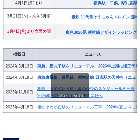
4月1日(月)より
横浜駅・二俣川駅に副駅
3月21日(木)～来年3月頃
相鉄 11代目そうにゃんトレイン 運転
3月4日(月)
より
当面の間
東急3020系 新幹線デザインラッピング
掲載日
ニュース
2024年5月13日
東急、新丸子駅をリニューアル 2026年上期に竣工予定
2024年3月18日
東急東横線・目黒線・新横浜線 日吉駅の天井をリニュ
相鉄、海老名駅改良工事の今後のスケジュールを発表
2023年11月6日
2025年上期に新改札口を供用開始へ
スクロールできます
2023年4月18日
相鉄ゆめが丘駅のリニューアル工事、2024年夏ごろに完