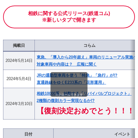
相鉄に関する公式リリース(鉄道コム)
※新しいタブで開きます
掲載日
コらム
東急、「導入から20年超え」車両のリニューアル実施へ
2024年5月14日
対象車両や内容は？ 広報に聞く
JRの通勤型車両を使う「特急」「急行」が!?
2024年5月4日
直通路線をゆくE233系の「花形運用」
相鉄10000系、始動する「リバイバルプロジェクト」
スクロールできます
2種類の復刻カラー実現なるか!?
2024年3月10日
【復刻決定おめでとう！！！
日付
イベント