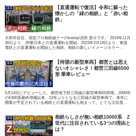
【直通運転で復活】令和に蘇った
車両
懐かしの「緑の相鉄」と「赤い相
鉄」
大和市在住、現役プロ相鉄線ナーのkeitrip/須田 恵斗です。 2019年11月
30日より、JR東日本との直通運転を開始。2023年3月18日より、東急
電鉄との直通運転を開始した相鉄。相鉄の新しいイメージカラー
「YOKOHAMA NAVY...
【待望の新型車両】都営とは思え
車両
ないオシャレさ！都営三田線6500
形 乗車レビュー
5月14日にデビューした、都営地下鉄三田線の新型車両6500形。2000年
の6300系最終増備以来、22年ぶりとなる三田線の新型車両で、来年に
開業が予定されている相鉄との直通運転も相まって、とても注目度が
高い車両です。 個人的になんとなく気...
相鉄らしさが無い相鉄10000系 Z
車両
世代に注目されている3つの理由と
は？