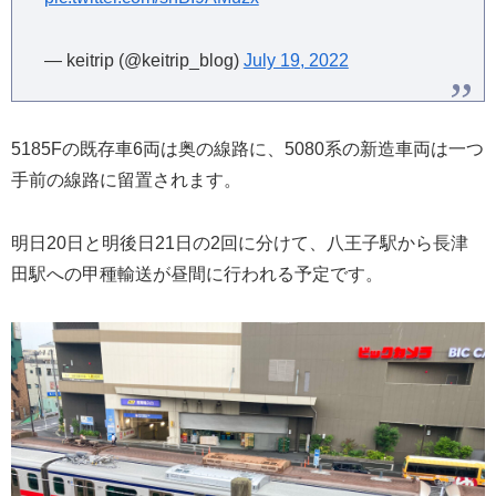
— keitrip (@keitrip_blog)
July 19, 2022
5185Fの既存車6両は奥の線路に、5080系の新造車両は一つ
手前の線路に留置されます。
明日20日と明後日21日の2回に分けて、八王子駅から長津
田駅への甲種輸送が昼間に行われる予定です。