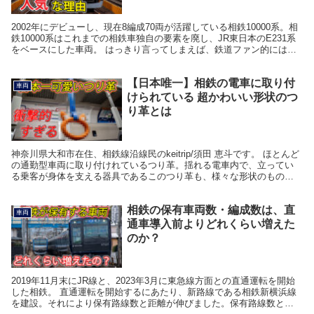
2002年にデビューし、現在8編成70両が活躍している相鉄10000系。相
鉄10000系はこれまでの相鉄車独自の要素を廃し、JR東日本のE231系
をベースにした車両。 はっきり言ってしまえば、鉄道ファン的には、
相鉄らしさが一切なく、趣味的に...
【日本唯一】相鉄の電車に取り付
車両
けられている 超かわいい形状のつ
り革とは
神奈川県大和市在住、相鉄線沿線民のkeitrip/須田 恵斗です。 ほとんど
の通勤型車両に取り付けれているつり革。揺れる電車内で、立ってい
る乗客が身体を支える器具であるこのつり革も、様々な形状のものが
あり、近年は多くのバリエーションがありま...
相鉄の保有車両数・編成数は、直
車両
通車導入前よりどれくらい増えた
のか？
2019年11月末にJR線と、2023年3月に東急線方面との直通運転を開始
した相鉄。 直通運転を開始するにあたり、新路線である相鉄新横浜線
を建設。それにより保有路線数と距離が伸びました。保有路線数と距