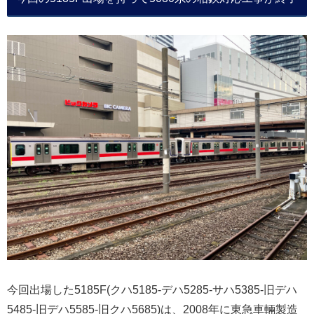
今回出場した5185F(クハ5185-デハ5285-サハ5385-旧デハ
5485-旧デハ5585-旧クハ5685)は、2008年に東急車輛製造