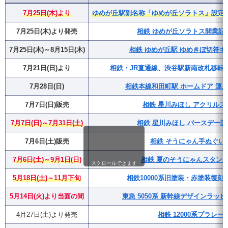
7月25日(木)より
ゆめが丘駅副名称「ゆめが丘ソラトス」設定・
7月25日(木)より発売
相鉄 ゆめが丘ソラトス開業記
7月25日(木)～8月15日(木)
相鉄 ゆめが丘駅 ゆめきぼ切符キ
7月21日(日)より
相鉄・JR直通線、渋谷駅新南改札移転(
7月28日(日)
相鉄本線和田町駅 ホームドア 運用
7月7日(日)販売
相鉄 星川みほし アクリルス
7月7日(日)～7月31日(土)
相鉄 星川みほし バースデー
7月6日(土)販売
相鉄 そうにゃん手ぬぐい
7月6日(土)～9月1日(日)
相鉄 夏のそうにゃんスタンプラ
スクロールできます
5月18日(土)～11月下旬
相鉄10000系旧塗装・赤塗装復
5月14日(火)より当面の間
東急 5050系 新幹線デザインラッ
4月27日(土)より発売
相鉄 12000系プラレー