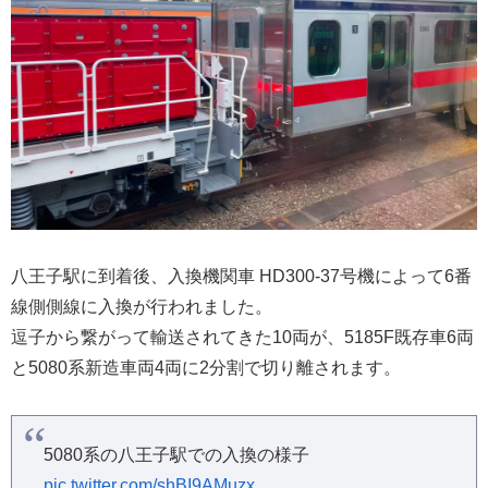
八王子駅に到着後、入換機関車 HD300-37号機によって6番
線側側線に入換が行われました。
逗子から繋がって輸送されてきた10両が、5185F既存車6両
と5080系新造車両4両に2分割で切り離されます。
5080系の八王子駅での入換の様子
pic.twitter.com/shBI9AMuzx