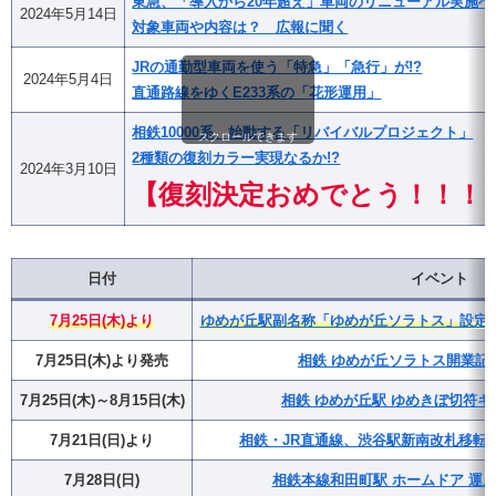
東急、「導入から20年超え」車両のリニューアル実施へ
2024年5月14日
対象車両や内容は？ 広報に聞く
JRの通勤型車両を使う「特急」「急行」が!?
2024年5月4日
直通路線をゆくE233系の「花形運用」
相鉄10000系、始動する「リバイバルプロジェクト」
スクロールできます
2種類の復刻カラー実現なるか!?
2024年3月10日
【復刻決定おめでとう！！！
日付
イベント
7月25日(木)より
ゆめが丘駅副名称「ゆめが丘ソラトス」設定・
7月25日(木)より発売
相鉄 ゆめが丘ソラトス開業記
7月25日(木)～8月15日(木)
相鉄 ゆめが丘駅 ゆめきぼ切符キ
7月21日(日)より
相鉄・JR直通線、渋谷駅新南改札移転(
7月28日(日)
相鉄本線和田町駅 ホームドア 運用