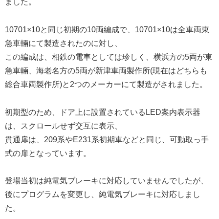
ました。
10701×10と同じ初期の10両編成で、10701×10は全車両東
急車輛にて製造されたのに対し、
この編成は、相鉄の電車としては珍しく、横浜方の5両が東
急車輛、海老名方の5両が新津車両製作所(現在はどちらも
総合車両製作所)と2つのメーカーにて製造がされました。
初期型のため、ドア上に設置されているLED案内表示器
は、スクロールせず交互に表示、
貫通扉は、209系やE231系初期車などと同じ、可動取っ手
式の扉となっています。
登場当初は純電気ブレーキに対応していませんでしたが、
後にプログラムを変更し、純電気ブレーキに対応しまし
た。