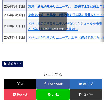
2024年5月13日
東急、新丸子駅をリニューアル 2026年上期に竣工予定
2024年3月18日
東急東横線・目黒線・新横浜線 日吉駅の天井をリニュ
相鉄、海老名駅改良工事の今後のスケジュールを発表
2023年11月6日
2025年上期に新改札口を供用開始へ
スクロールできます
2023年4月18日
相鉄ゆめが丘駅のリニューアル工事、2024年夏ごろに完
編成ガイド
シェアする
X
Facebook
はてブ
Pocket
LINE
コピー