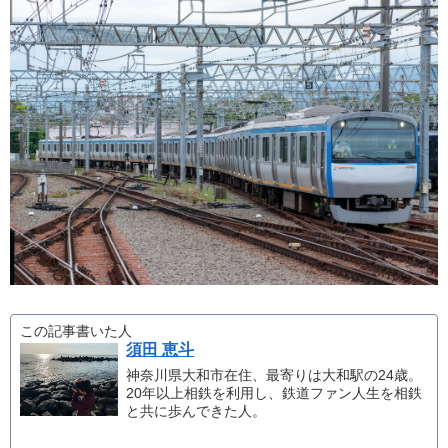
この記事書いた人
須田 恵斗
神奈川県大和市在住、最寄りは大和駅の24歳。
20年以上相鉄を利用し、鉄道ファン人生を相鉄
と共に歩んできた人。