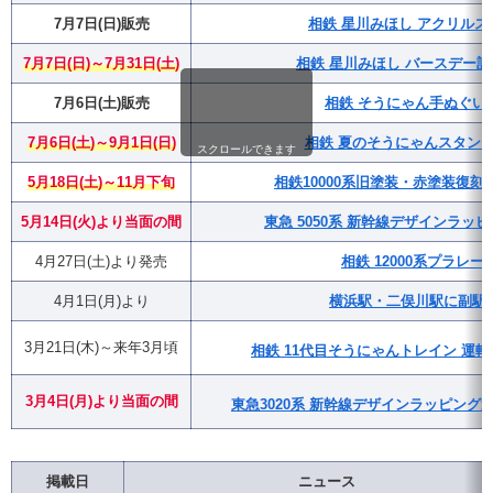
7月7日(日)販売
相鉄 星川みほし アクリルス
7月7日(日)～7月31日(土)
相鉄 星川みほし バースデー
7月6日(土)販売
相鉄 そうにゃん手ぬぐい
7月6日(土)～9月1日(日)
相鉄 夏のそうにゃんスタンプラ
スクロールできます
5月18日(土)～11月下旬
相鉄10000系旧塗装・赤塗装復
5月14日(火)より当面の間
東急 5050系 新幹線デザインラッ
4月27日(土)より発売
相鉄 12000系プラレー
4月1日(月)より
横浜駅・二俣川駅に副駅
3月21日(木)～来年3月頃
相鉄 11代目そうにゃんトレイン 運転
3月4日(月)
より
当面の間
東急3020系 新幹線デザインラッピング
掲載日
ニュース