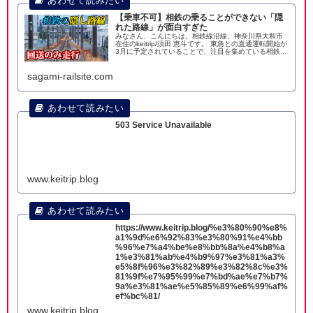
【乗車不可】相鉄の乗ることができない「隠
れた路線」が面白すぎた
みなさん、こんにちは。相鉄線沿線、神奈川県大和市
在住のkeitrip/須田 恵斗です。 東急との直通運転開始が
3月に予定されていることで、注目を集めている相鉄。
地元の相鉄が、新横浜を経由して東急と直通するとい
うことで嬉しい限りです。 そんな
sagami-railsite.com
503 Service Unavailable
www.keitrip.blog
https://www.keitrip.blog/%e3%80%90%e8%
a1%9d%e6%92%83%e3%80%91%e4%bb
%96%e7%a4%be%e8%bb%8a%e4%b8%a
1%e3%81%ab%e4%b9%97%e3%81%a3%
e5%8f%96%e3%82%89%e3%82%8c%e3%
81%9f%e7%95%99%e7%bd%ae%e7%b7%
9a%e3%81%ae%e5%85%89%e6%99%af%
ef%bc%81/
www.keitrip.blog