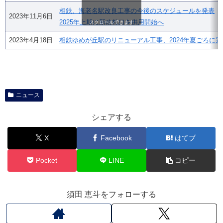
相鉄、海老名駅改良工事の今後のスケジュールを発表
2023年11月6日
2025年上期に新改札口を供用開始へ
スクロールできます
2023年4月18日
相鉄ゆめが丘駅のリニューアル工事、2024年夏ごろに完
ニュース
シェアする
X
Facebook
はてブ
Pocket
LINE
コピー
須田 恵斗をフォローする