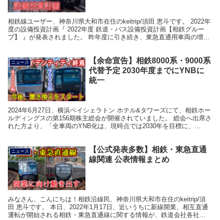
相鉄線ユーザー、神奈川県大和市在住のkeitrip/須田 恵斗です。 2022年
度の設備投資計画『 2022年度 鉄道・バス設備投資計画【相鉄グルー
プ】 』が発表されました。 昨年度に引き続き、東急直通用車両の増
備、既存車両のリニューアル、...
【余命宣告】相鉄8000系・9000系
ニュース
代替予定 2030年度までにYNBに
統一
2024年6月27日、横浜ベイシェラトン ホテル&タワーズにて、相鉄ホー
ルディングスの第156期株主総会が開催されていました。 総会へ出席さ
れた方より、「全車両のYNB化は、現時点では2030年を目標に、
8000・9000系の代替を推進」と...
【公式発表多数】相鉄・東急直通
ニュース
線関連 公表情報まとめ
みなさん、こんにちは！相鉄沿線民、神奈川県大和市在住のkeitrip/須
田 恵斗です。 本日、2022年1月17日、近いうちに新線開業、相互直通
運転が開始される相鉄・東急直通線に関する情報が、鉄道会社各社か