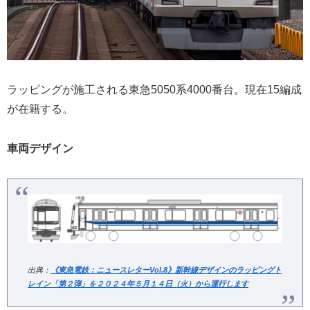
ラッピングが施工される東急5050系4000番台。現在15編成
が在籍する。
車両デザイン
出典：
《東急電鉄：ニュースレターVol.8》新幹線デザインのラッピングト
レイン「第２弾」を２０２４年５月１４日（火）から運行します