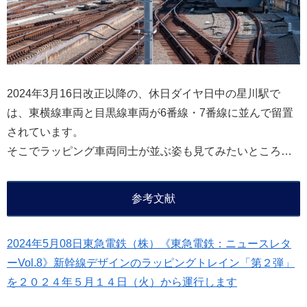
2024年3月16日改正以降の、休日ダイヤ日中の星川駅で
は、東横線車両と目黒線車両が6番線・7番線に並んで留置
されています。
そこでラッピング車両同士が並ぶ姿も見てみたいところ…
参考文献
2024年5月08日東急電鉄（株）《東急電鉄：ニュースレタ
ーVol.8》新幹線デザインのラッピングトレイン「第２弾」
を２０２４年５月１４日（火）から運行します