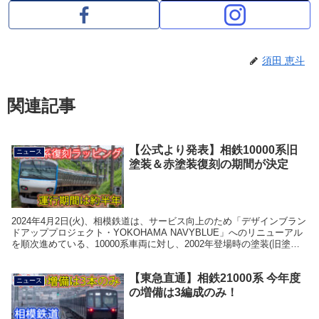
須田 恵斗
関連記事
【公式より発表】相鉄10000系旧
ニュース
塗装＆赤塗装復刻の期間が決定
2024年4月2日(火)、相模鉄道は、サービス向上のため「デザインブラン
ドアッププロジェクト・YOKOHAMA NAVYBLUE」へのリニューアル
を順次進めている、10000系車両に対し、2002年登場時の塗装(旧塗装)
と、8000系や90...
【東急直通】相鉄21000系 今年度
ニュース
の増備は3編成のみ！