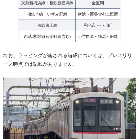
東急新横浜線・相鉄新横浜線
全区間
相鉄本線・いずみ野線
横浜～西谷含む全区間
東武東上線
和光市～小川町
西武池袋線(有楽町線含む)
小竹向原～練馬～飯能
なお、ラッピングが施される編成については、プレスリリ
ース時点では記載がありません。