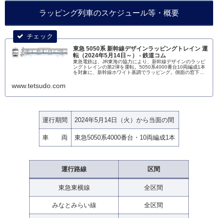
ラッピング列車のスケジュール等・概要
東急 5050系 新幹線デザインラッピングトレイン 運
転（2024年5月14日～） - 鉄道コム
東急電鉄は、JR東海の協力により、新幹線デザインのラッピ
ングトレインの第2弾を運転。5050系4000番台10両編成1本
を対象に、新幹線ホワイト基調でラッピング。側面の窓下に
は、新幹線ブルーのラインをデザイン。運転開始日は、2024
年5月1...
www.tetsudo.com
運行期間
2024年5月14日（火）から当面の間
車 両
東急5050系4000番台・10両編成1本
運行路線
区間
東急東横線
全区間
みなとみらい線
全区間