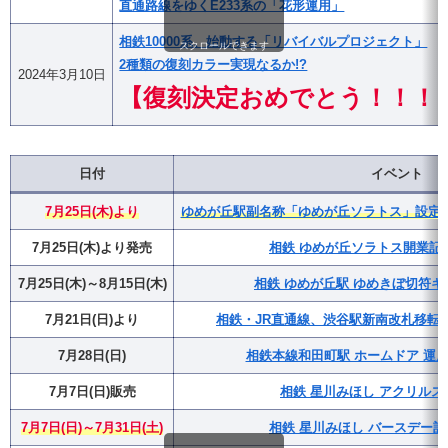
直通路線をゆくE233系の「花形運用」
相鉄10000系、始動する「リバイバルプロジェクト」
スクロールできます
2種類の復刻カラー実現なるか!?
2024年3月10日
【復刻決定おめでとう！！！
日付
イベント
7月25日(木)より
ゆめが丘駅副名称「ゆめが丘ソラトス」設定・
7月25日(木)より発売
相鉄 ゆめが丘ソラトス開業記
7月25日(木)～8月15日(木)
相鉄 ゆめが丘駅 ゆめきぼ切符キ
7月21日(日)より
相鉄・JR直通線、渋谷駅新南改札移転(
7月28日(日)
相鉄本線和田町駅 ホームドア 運用
7月7日(日)販売
相鉄 星川みほし アクリルス
7月7日(日)～7月31日(土)
相鉄 星川みほし バースデー