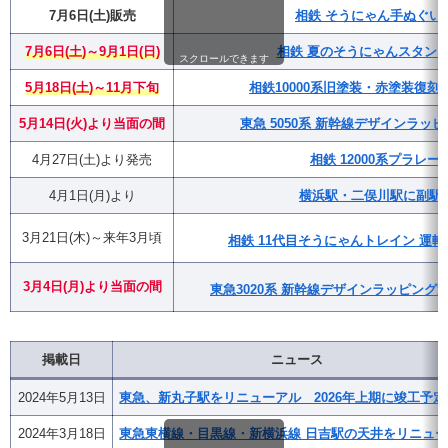
7月6日(土)販売
相鉄 そうにゃん手ぬぐい
7月6日(土)～9月1日(日)
相鉄 夏のそうにゃんスタンプラ
スクロールできます
5月18日(土)～11月下旬
相鉄10000系旧塗装・赤塗装復
5月14日(火)より当面の間
東急 5050系 新幹線デザインラッ
4月27日(土)より発売
相鉄 12000系プラレー
4月1日(月)より
横浜駅・二俣川駅に副駅
3月21日(木)～来年3月頃
相鉄 11代目そうにゃんトレイン 運転
3月4日(月)
より
当面の間
東急3020系 新幹線デザインラッピング
掲載日
ニュース
2024年5月13日
東急、新丸子駅をリニューアル 2026年上期に竣工予定
2024年3月18日
東急東横線・目黒線・新横浜線 日吉駅の天井をリニュ