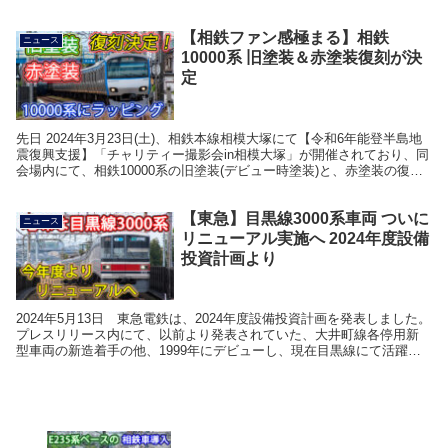
ら発表がされました。 今回はそれに...
【相鉄ファン感極まる】相鉄
ニュース
10000系 旧塗装＆赤塗装復刻が決
定
先日 2024年3月23日(土)、相鉄本線相模大塚にて【令和6年能登半島地
震復興支援】「チャリティー撮影会in相模大塚」が開催されており、同
会場内にて、相鉄10000系の旧塗装(デビュー時塗装)と、赤塗装の復刻
ラッピングを決定したことが発表...
【東急】目黒線3000系車両 ついに
ニュース
リニューアル実施へ 2024年度設備
投資計画より
2024年5月13日 東急電鉄は、2024年度設備投資計画を発表しました。
プレスリリース内にて、以前より発表されていた、大井町線各停用新
型車両の新造着手の他、1999年にデビューし、現在目黒線にて活躍す
る3000系車両等のリニューアルが発...