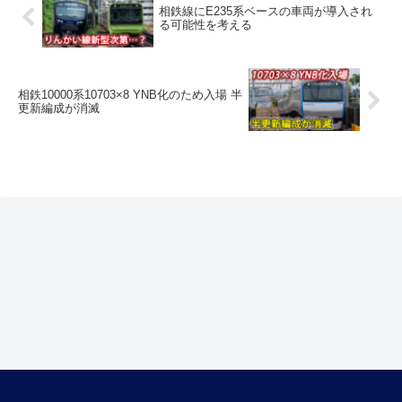
相鉄線にE235系ベースの車両が導入され
る可能性を考える
相鉄10000系10703×8 YNB化のため入場 半
更新編成が消滅