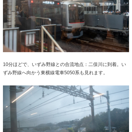
10分ほどで、いずみ野線との合流地点：二俣川に到着。い
ずみ野線へ向かう東横線電車5050系も見れます。