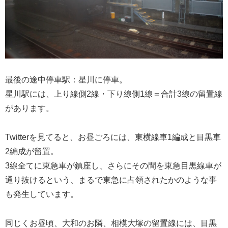
最後の途中停車駅：星川に停車。
星川駅には、上り線側2線・下り線側1線＝合計3線の留置線
があります。
Twitterを見てると、お昼ごろには、東横線車1編成と目黒車
2編成が留置。
3線全てに東急車が鎮座し、さらにその間を東急目黒線車が
通り抜けるという、まるで東急に占領されたかのような事
も発生しています。
同じくお昼頃、大和のお隣、相模大塚の留置線には、目黒