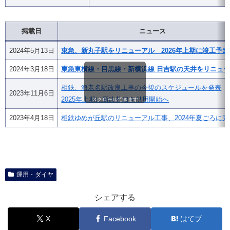
掲載日
ニュース
2024年5月13日
東急、新丸子駅をリニューアル 2026年上期に竣工予定
2024年3月18日
東急東横線・目黒線・新横浜線 日吉駅の天井をリニュ
相鉄、海老名駅改良工事の今後のスケジュールを発表
2023年11月6日
2025年上期に新改札口を供用開始へ
スクロールできます
2023年4月18日
相鉄ゆめが丘駅のリニューアル工事、2024年夏ごろに完
運用・ダイヤ
シェアする
X
Facebook
はてブ