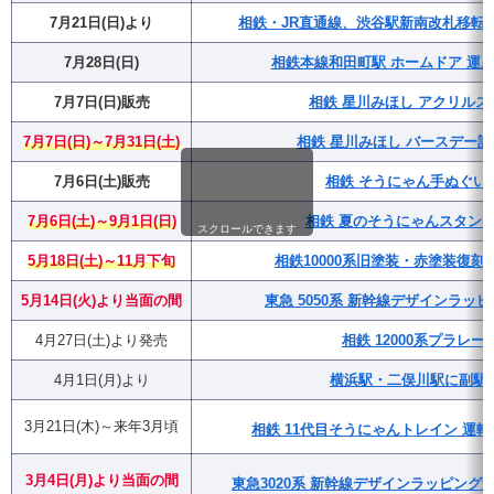
7月21日(日)より
相鉄・JR直通線、渋谷駅新南改札移転(
7月28日(日)
相鉄本線和田町駅 ホームドア 運用
7月7日(日)販売
相鉄 星川みほし アクリルス
7月7日(日)～7月31日(土)
相鉄 星川みほし バースデー
7月6日(土)販売
相鉄 そうにゃん手ぬぐい
7月6日(土)～9月1日(日)
相鉄 夏のそうにゃんスタンプラ
スクロールできます
5月18日(土)～11月下旬
相鉄10000系旧塗装・赤塗装復
5月14日(火)より当面の間
東急 5050系 新幹線デザインラッ
4月27日(土)より発売
相鉄 12000系プラレー
4月1日(月)より
横浜駅・二俣川駅に副駅
3月21日(木)～来年3月頃
相鉄 11代目そうにゃんトレイン 運転
3月4日(月)
より
当面の間
東急3020系 新幹線デザインラッピング