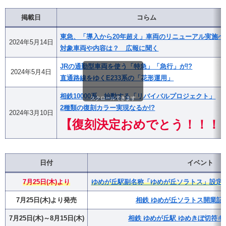
掲載日
コらム
東急、「導入から20年超え」車両のリニューアル実施へ
2024年5月14日
対象車両や内容は？ 広報に聞く
JRの通勤型車両を使う「特急」「急行」が!?
2024年5月4日
直通路線をゆくE233系の「花形運用」
相鉄10000系、始動する「リバイバルプロジェクト」
スクロールできます
2種類の復刻カラー実現なるか!?
2024年3月10日
【復刻決定おめでとう！！！
日付
イベント
7月25日(木)より
ゆめが丘駅副名称「ゆめが丘ソラトス」設定・
7月25日(木)より発売
相鉄 ゆめが丘ソラトス開業記
7月25日(木)～8月15日(木)
相鉄 ゆめが丘駅 ゆめきぼ切符キ