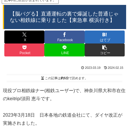
記事内に広告が含まれています。
【脳バグる】直通運転の裏で爆誕した普通じゃ
ない相鉄線に乗りました【東急車 横浜行き】
X
Facebook
はてブ
Pocket
LINE
コピー
2023.03.19
2024.02.15
この記事は
約5分
で読めます。
現役プロ相鉄線ナー(相鉄ユーザー)で、神奈川県大和市在住
のkeitrip/須田 恵斗です。
2023年3月18日 日本各地の鉄道会社にて、ダイヤ改正が
実施されました。